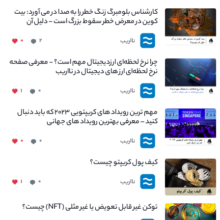
کارشناس بلومبرگ زنگ خطر را به صدا در می آورد: بیت
کوین در معرض خطر سقوط بزرگ است - دلیل آن
چیست؟
نااریب
۰
۲
چرا نرخ لحظه‌ای ارزدیجیتال مهم است؟ - معرفی صفحه
نرخ لحظه‌ای ارز های دیجیتال در نااریب
نااریب
۱
۰
مهم ترین رویداد های کریپتویی ۲۰۲۳ که باید دنبال
کنید – معرفی بهترین رویداد های جهانی
نااریب
۰
۰
کیف پول کریپتو چیست؟
نااریب
۱
۰
توکن غیر قابل تعویض یا غیر مثلی (NFT) چیست؟