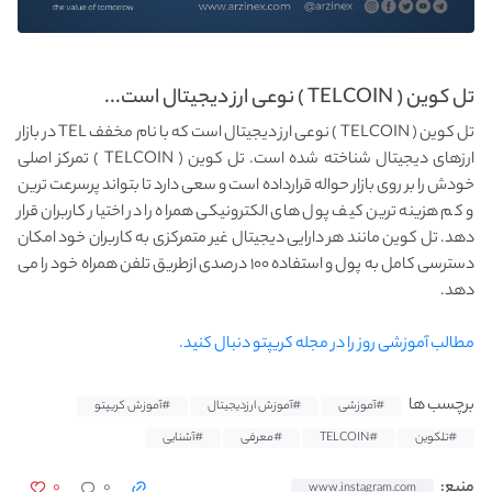
تل کوین ( TELCOIN ) نوعی ارز دیجیتال است...
تل کوین ( TELCOIN ) نوعی ارز دیجیتال است که با نام مخفف TEL در بازار
ارزهای دیجیتال شناخته شده است. تل کوین ( TELCOIN ) تمرکز اصلی
خودش را بر روی بازار حواله قرارداده است و سعی دارد تا بتواند پرسرعت ترین
و کم هزینه ترین کیف پول های الکترونیکی همراه را در اختیار کاربران قرار
دهد. تل کوین مانند هر دارایی دیجیتال غیر متمرکزی به کاربران خود امکان
دسترسی کامل به پول و استفاده ۱۰۰ درصدی ازطریق تلفن همراه خود را می
دهد.
مطالب آموزشی روز را در مجله کریپتو دنبال کنید.
برچسب ها
#آموزشی
#آموزش ارزدیجیتال
#آموزش کریپتو
#تلکوین
#TELCOIN
#معرفی
#آشنایی
۰
۰
منبع:
www.instagram.com