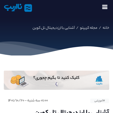
نااریب
خانه
/
مجله کریپتو
/
آشنایی با ارز دیجیتال تل کوین
۰۱:۰۰ سه شنبه - ۱۴۰۱/۱۰/۲۰
#آموزشی