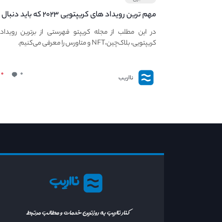
مهم ترین رویداد های کریپتویی ۲۰۲۳ که باید دنبال
کنید – معرفی بهترین رویداد های جهانی
در این مطلب از مجله کریپتو فهرستی از برترین رویداد
کریپتویی، بلاک‌چین،NFT و متاورس را معرفی می‌کنیم.
۰
۰
نااریب
نااریب
کنار نااریب به روزترین خدمات و مطالب مرتبط