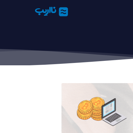
نااریب