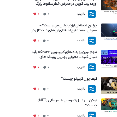
آورد: بیت کوین در معرض خطر سقوط بزرگ
است - دلیل آن چیست؟
نااریب
۰
۲
چرا نرخ لحظه‌ای ارزدیجیتال مهم است؟ -
معرفی صفحه نرخ لحظه‌ای ارز های دیجیتال در
نااریب
نااریب
۱
۰
مهم ترین رویداد های کریپتویی ۲۰۲۳ که باید
دنبال کنید – معرفی بهترین رویداد های
جهانی
نااریب
۰
۰
کیف پول کریپتو چیست؟
نااریب
۱
۰
توکن غیر قابل تعویض یا غیر مثلی (NFT)
چیست؟
نااریب
۱
۰