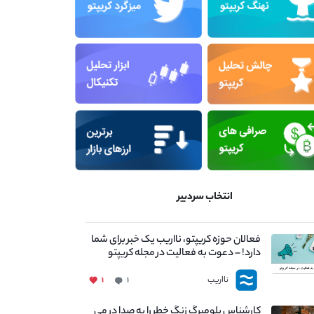
انتخاب سردبیر
فعالان حوزه کریپتو، نااریب یک خبر برای شما
دارد! – دعوت به فعالیت در مجله کریپتو
نااریب
۱
۱
کارشناس بلومبرگ زنگ خطر را به صدا در می