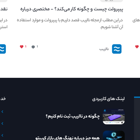
پیپر‌ولت چیست و چگونه کار می‌کند؟ - مختصری درباره
نقد 
PaperWallet
معرف
های
در این مطلب از مجله نااریب قصد داریم با پیپر‌ولت و موارد استفاده
در ای
آن آشنا شویم.
استرا
۱
۱
نااریب
لینک های کاربردی
خدم
چگونه در نااریب ثبت نام کنیم؟
همه چیز درباره نهنگ های بازار کریپتو