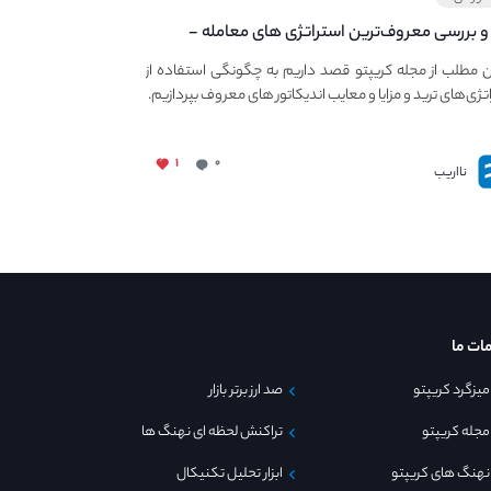
و بررسی معروف‌ترین استراتژی های معامله -
ی استراتژی های مهم ترید در بازار کریپتو
ن مطلب از مجله کریپتو قصد داریم به چگونگی استفاده از
تژی‌های ترید و مزایا و معایب اندیکاتور های معروف بپردازیم.
۱
۰
نااریب
ات ما
میزگرد کریپتو
صد ارز برتر بازار
مجله کریپتو
تراکنش لحظه ای نهنگ ها
نهنگ های کریپتو
ابزار تحلیل تکنیکال