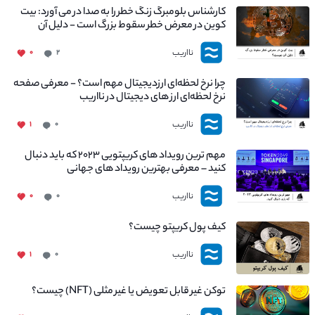
کارشناس بلومبرگ زنگ خطر را به صدا در می آورد: بیت
کوین در معرض خطر سقوط بزرگ است - دلیل آن
چیست؟
نااریب
۰
۲
چرا نرخ لحظه‌ای ارزدیجیتال مهم است؟ - معرفی صفحه
نرخ لحظه‌ای ارز های دیجیتال در نااریب
نااریب
۱
۰
مهم ترین رویداد های کریپتویی ۲۰۲۳ که باید دنبال
کنید – معرفی بهترین رویداد های جهانی
نااریب
۰
۰
کیف پول کریپتو چیست؟
نااریب
۱
۰
توکن غیر قابل تعویض یا غیر مثلی (NFT) چیست؟