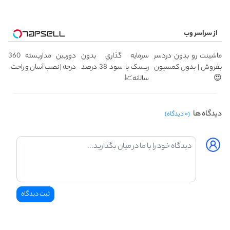
از سراسر وب
ماشینت رو بدون دردسر
سرمایه گذاری بدون
دوربین مداربسته 360
بفروش | بدون کمسیون
ریسک با سود 38 درصد
درجه | نصب آسان و راحت
😍
سالانه📈
دیدگاه ها
(۰ دیدگاه)