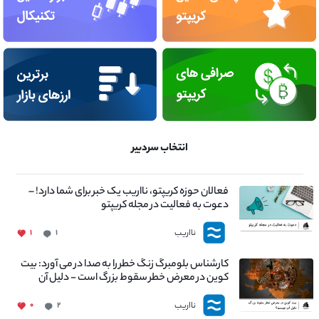
انتخاب سردبیر
فعالان حوزه کریپتو، نااریب یک خبر برای شما دارد! –
دعوت به فعالیت در مجله کریپتو
نااریب
۱
۱
کارشناس بلومبرگ زنگ خطر را به صدا در می آورد: بیت
کوین در معرض خطر سقوط بزرگ است - دلیل آن
چیست؟
نااریب
۰
۲