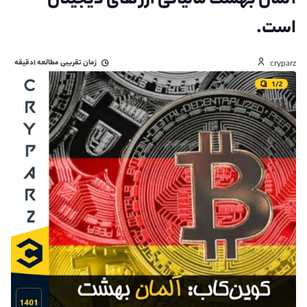
آلمان بهشت مالیاتی ارز های دیجیتال
است.
زمان تقریبی مطالعه
۱دقیقه
cryparz