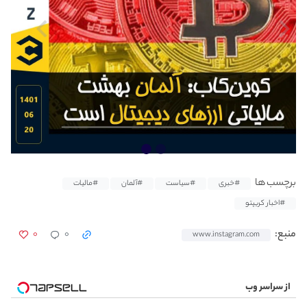
برچسب ها
#خبری
#سیاست
#آلمان
#مالیات
#اخبار کریپتو
۰
۰
منبع:
www.instagram.com
از سراسر وب