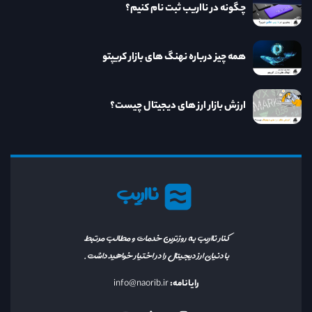
چگونه در نااریب ثبت نام کنیم؟
همه چیز درباره نهنگ های بازار کریپتو
ارزش بازار ارز های دیجیتال چیست؟
نااریب
کنار نااریب به روزترین خدمات و مطالب مرتبط
با دنیای ارز دیجیتال را در اختیار خواهید داشت.
رایانامه:
info@naorib.ir