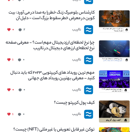
کارشناس بلومبرگ زنگ خطر را به صدا در می آورد: بیت
کوین در معرض خطر سقوط بزرگ است - دلیل آن
چیست؟
نااریب
۰
۲
چرا نرخ لحظه‌ای ارزدیجیتال مهم است؟ - معرفی صفحه
نرخ لحظه‌ای ارز های دیجیتال در نااریب
نااریب
۱
۰
مهم ترین رویداد های کریپتویی ۲۰۲۳ که باید دنبال
کنید – معرفی بهترین رویداد های جهانی
نااریب
۰
۰
کیف پول کریپتو چیست؟
نااریب
۱
۰
توکن غیر قابل تعویض یا غیر مثلی (NFT) چیست؟