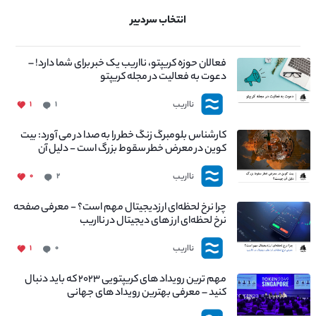
انتخاب سردبیر
فعالان حوزه کریپتو، نااریب یک خبر برای شما دارد! –
دعوت به فعالیت در مجله کریپتو
نااریب
۱
۱
کارشناس بلومبرگ زنگ خطر را به صدا در می آورد: بیت
کوین در معرض خطر سقوط بزرگ است - دلیل آن
چیست؟
نااریب
۰
۲
چرا نرخ لحظه‌ای ارزدیجیتال مهم است؟ - معرفی صفحه
نرخ لحظه‌ای ارز های دیجیتال در نااریب
نااریب
۱
۰
مهم ترین رویداد های کریپتویی ۲۰۲۳ که باید دنبال
کنید – معرفی بهترین رویداد های جهانی