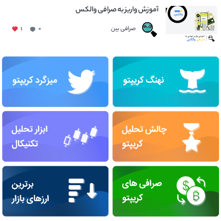
آموزش واریز به صرافی والکس
صرافی بین
۱
۰