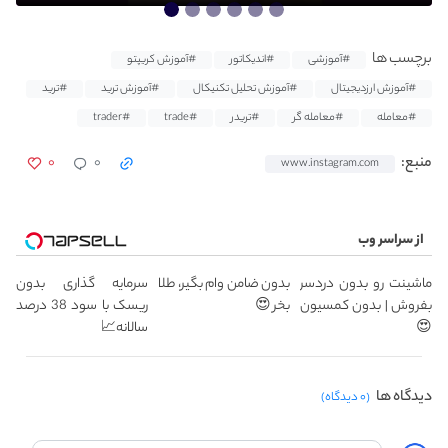
برچسب ها
#آموزشی
#اندیکاتور
#آموزش کریپتو
#آموزش ارزدیجیتال
#آموزش تحلیل تکنیکال
#آموزش ترید
#ترید
#معامله
#معامله گر
#تریدر
#trade
#trader
۰
۰
منبع:
www.instagram.com
از سراسر وب
ماشینت رو بدون دردسر
بدون ضامن وام بگیر، طلا
سرمایه گذاری بدون
بفروش | بدون کمسیون
بخر 😍
ریسک با سود 38 درصد
😍
سالانه📈
دیدگاه ها
(۰ دیدگاه)