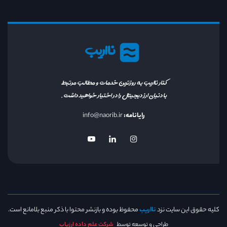
نااریب
کنار نااریب به روزترین خدمات و مطالب مرتبط
با دنیای ارز دیجیتال را در اختیار خواهید داشت.
رایانامه:
info@naorib.ir
کلیه حقوق این سایت نزد
نااریب
محفوظ بوده و بازنشر محتوا با ذکر منبع بلامانع است.
طراحی و توسعه توسط
شرکت علم داده ارزیاب