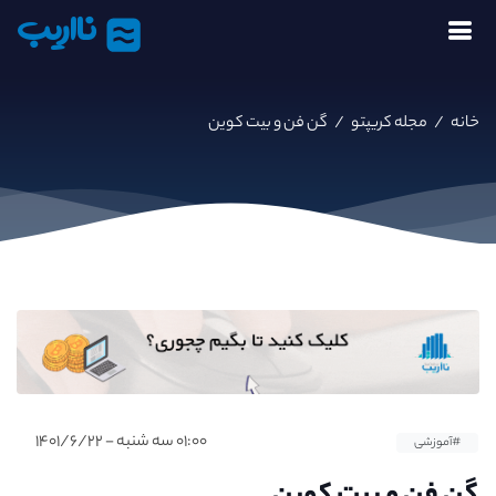
نااریب
خانه
/
مجله کریپتو
/
گن فن و بیت کوین
۰۱:۰۰ سه شنبه - ۱۴۰۱/۶/۲۲
#آموزشی