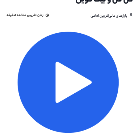
گن فن و بیت کوین
زمان تقریبی مطالعه
۱دقیقه
بازارهای مالی|فرزین امامی