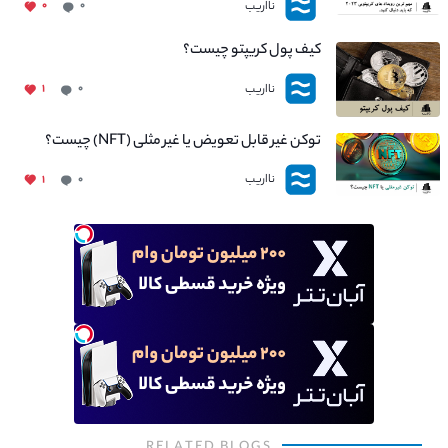
نااریب
۰
۰
کیف پول کریپتو چیست؟
نااریب
۱
۰
توکن غیر قابل تعویض یا غیر مثلی (NFT) چیست؟
نااریب
۱
۰
RELATED BLOGS