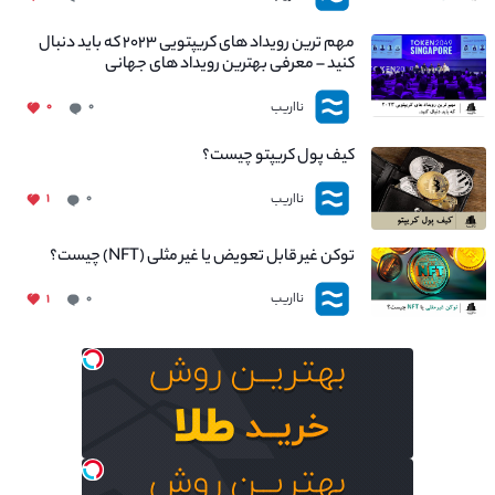
مهم ترین رویداد های کریپتویی ۲۰۲۳ که باید دنبال
کنید – معرفی بهترین رویداد های جهانی
نااریب
۰
۰
کیف پول کریپتو چیست؟
نااریب
۱
۰
توکن غیر قابل تعویض یا غیر مثلی (NFT) چیست؟
نااریب
۱
۰