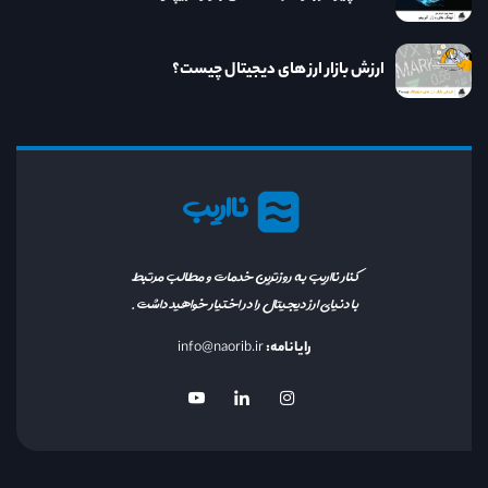
ارزش بازار ارز های دیجیتال چیست؟
نااریب
کنار نااریب به روزترین خدمات و مطالب مرتبط
با دنیای ارز دیجیتال را در اختیار خواهید داشت.
رایانامه:
info@naorib.ir