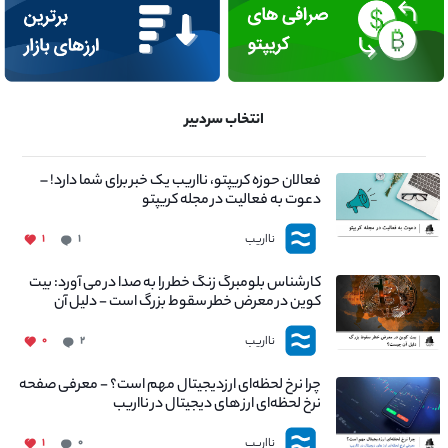
انتخاب سردبیر
فعالان حوزه کریپتو، نااریب یک خبر برای شما دارد! –
دعوت به فعالیت در مجله کریپتو
نااریب
۱
۱
کارشناس بلومبرگ زنگ خطر را به صدا در می آورد: بیت
کوین در معرض خطر سقوط بزرگ است - دلیل آن
چیست؟
نااریب
۰
۲
چرا نرخ لحظه‌ای ارزدیجیتال مهم است؟ - معرفی صفحه
نرخ لحظه‌ای ارز های دیجیتال در نااریب
نااریب
۱
۰