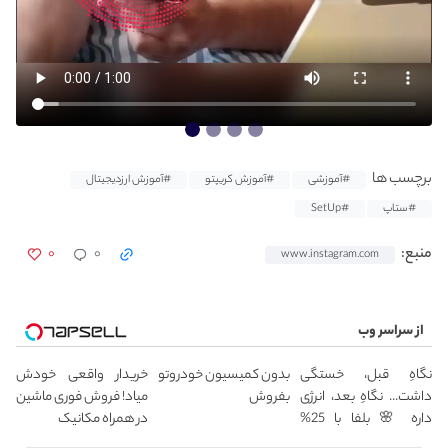
برچسب ها
#آموزشی
#آموزش کریپتو
#آموزش ارزدیجیتال
#ستاپ
#SetUp
۰
۰
منبع:
www.instagram.com
از سراسر وب
نگاهِ قبل، خستگی
بدون کمیسیون خودروتو
خریدار واقعی خودش
داشت... نگاهِ بعد، انرژی
بفروش
میاد! فروش فوری ماشین
داره 🌸 بلفا با 25%
در همراه مکانیک
تخفیف