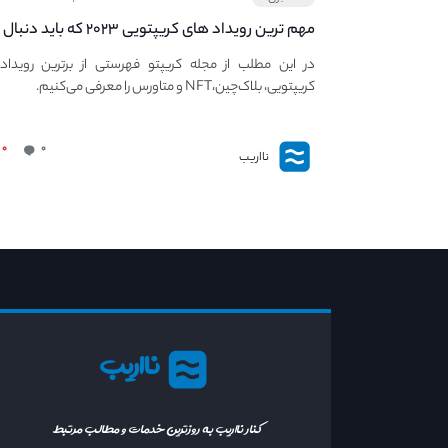
مهم ترین رویداد های کریپتویی ۲۰۲۳ که باید دنبال
کنید – معرفی بهترین رویداد های جهانی
در این مطلب از مجله کریپتو فهرستی از برترین رویداد
کریپتویی، بلاک‌چین،NFT و متاورس را معرفی می‌کنیم.
۰
۰
نااریب
نااریب
کنار نااریب به روزترین خدمات و مطالب مرتبط