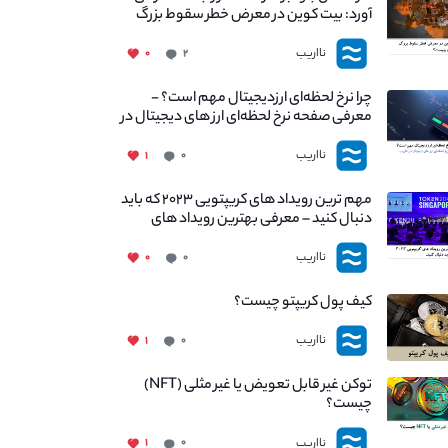
آورد: بیت کوین در معرض خطر سقوط بزرگ
است - دلیل آن چیست؟
نااریب
۰
۲
چرا نرخ لحظه‌ای ارزدیجیتال مهم است؟ -
معرفی صفحه نرخ لحظه‌ای ارز های دیجیتال در
نااریب
نااریب
۱
۰
مهم ترین رویداد های کریپتویی ۲۰۲۳ که باید
دنبال کنید – معرفی بهترین رویداد های
جهانی
نااریب
۰
۰
کیف پول کریپتو چیست؟
نااریب
۱
۰
توکن غیر قابل تعویض یا غیر مثلی (NFT)
چیست؟
نااریب
۱
۰