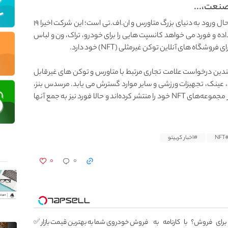
صنعت،...
گروه خودروسازی فورد یکی از غول های این صنعت، در حال ورود به دنیای بزرگ متاورس و ان.اف.تی است؛ این شرکت اخیرا ۱۹
ه و فورد می خواهد کانسپت هایی را برای خودرو، تراک، ون و لباس
ه های آنلاین توکن غیرمثلی (NFT) خود دارد.
دین درخواست علامت تجاری مرتبط با متاورس و توکن های غیرقابل
، عینک، تجهیزات ورزشی و سایر موارد گسترش می یابد. مرسدس بنز،
هیوندای، لامبورگینی، بنتلی و دیگر خودروسازان بزرگ نیز مجموعه‌های NFT خود را منتشر کرده‌اند و حالا فورد نیز به جمع آنها
#NF
#اخبار کریپتو
۰
۰
اری برای فروش؟ با کارنامه به
فروش خودروی شما به بهترین قیمت بازار ✅