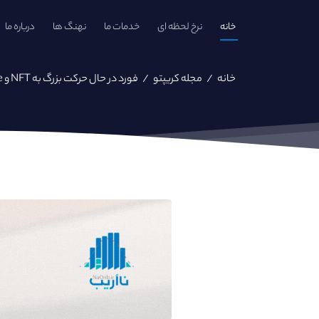
خانه
نرخ لحظه ای
خدمات ما
نهنگ ها
درباره ما
خانه
/
مجله کریپتو
/
فورد در حال حرکت بزرگ به NFT و Metaverse