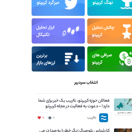
انتخاب سردبیر
فعالان حوزه کریپتو، نااریب یک خبر برای شما
دارد! – دعوت به فعالیت در مجله کریپتو
نااریب
۱
۱
کارشناس بلومبرگ زنگ خطر را به صدا در می