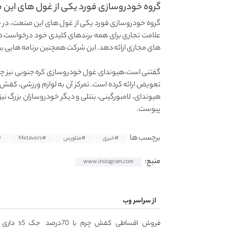
گروه خودروسازی فورد یکی از غول های این 
علامت تجاری برای همه برندهای کلیدی خود درخواست داد
های مجازی ارائه دهد. این شرکت همچنین برنامه هایی برای فروشگا
گفتنی است،هیوندای غول خودروسازی کره جنوبی نیز چن
تعویض ارائه کرده است. تمرکز آن به لوازم ورزشی، کفش
پیوست.
برچسب ها
#خبری
#متاورس
#Metavers
T
منبع:
www.instagram.com
از سراسر وب
فروش اقساطی کفش چرم با 70درصد
جک s5 د