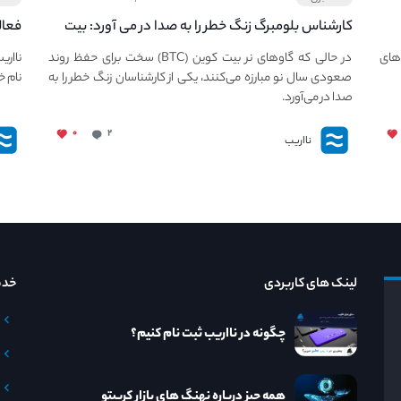
کارشناس بلومبرگ زنگ خطر را به صدا در می آورد: بیت
فعال
کوین در معرض خطر سقوط بزرگ است - دلیل آن
دعوت
های
در حالی که گاوهای نر بیت کوین (BTC) سخت برای حفظ روند
نااری
چیست؟
صعودی سال نو مبارزه می‌کنند، یکی از کارشناسان زنگ خطر را به
نام خ
صدا در می‌آورد.
۰
۲
نااریب
لینک های کاربردی
خدم
چگونه در نااریب ثبت نام کنیم؟
همه چیز درباره نهنگ های بازار کریپتو