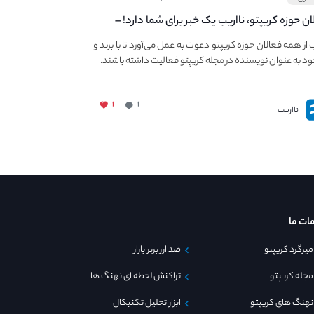
ان حوزه کریپتو، نااریب یک خبر برای شما دارد! –
 به فعالیت در مجله کریپتو
ب از همه فعالان حوزه کریپتو دعوت به عمل می‌آورد تا با برند و
ود به عنوان نویسنده در مجله کریپتو فعالیت داشته باشند.
۱
۱
نااریب
ات ما
میزگرد کریپتو
صد ارز برتر بازار
مجله کریپتو
تراکنش لحظه ای نهنگ ها
نهنگ های کریپتو
ابزار تحلیل تکنیکال