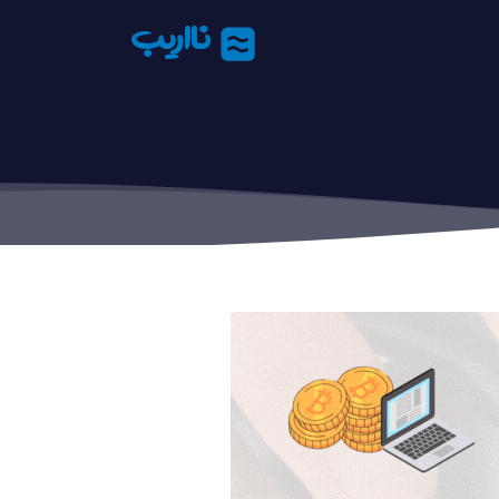
نااریب