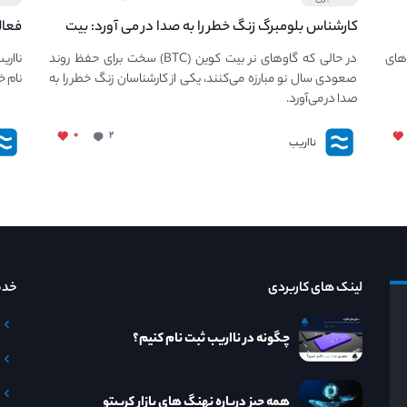
کارشناس بلومبرگ زنگ خطر را به صدا در می آورد: بیت
فعال
کوین در معرض خطر سقوط بزرگ است - دلیل آن
دعوت
های
در حالی که گاوهای نر بیت کوین (BTC) سخت برای حفظ روند
نااری
چیست؟
صعودی سال نو مبارزه می‌کنند، یکی از کارشناسان زنگ خطر را به
نام خ
صدا در می‌آورد.
۰
۲
نااریب
لینک های کاربردی
خدم
چگونه در نااریب ثبت نام کنیم؟
همه چیز درباره نهنگ های بازار کریپتو