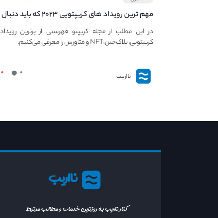
مهم ترین رویداد های کریپتویی ۲۰۲۳ که باید دنبال
کنید – معرفی بهترین رویداد های جهانی
در این مطلب از مجله کریپتو فهرستی از برترین رویداد
کریپتویی، بلاک‌چین،NFT و متاورس را معرفی می‌کنیم.
۰
۰
نااریب
نااریب
کنار نااریب به روزترین خدمات و مطالب مرتبط