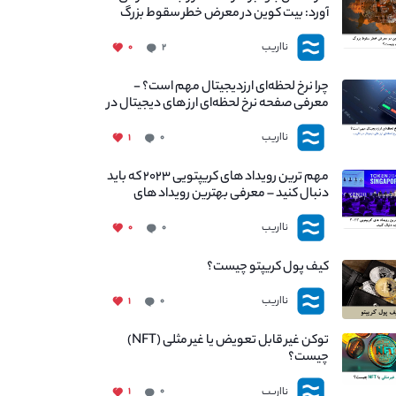
آورد: بیت کوین در معرض خطر سقوط بزرگ
است - دلیل آن چیست؟
نااریب
۰
۲
چرا نرخ لحظه‌ای ارزدیجیتال مهم است؟ -
معرفی صفحه نرخ لحظه‌ای ارز های دیجیتال در
نااریب
نااریب
۱
۰
مهم ترین رویداد های کریپتویی ۲۰۲۳ که باید
دنبال کنید – معرفی بهترین رویداد های
جهانی
نااریب
۰
۰
کیف پول کریپتو چیست؟
نااریب
۱
۰
توکن غیر قابل تعویض یا غیر مثلی (NFT)
چیست؟
نااریب
۱
۰