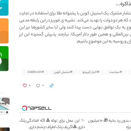
اکره...
انتشار مشترک یک استیبل کوین با پشتوانه طلا برای استفاده در تجارت
که هر دو دولت را تهدید می‌کند. نشریه ی فوربز در این رابطه مدعی
 به یک توافق نهایی دست پیدا کنند ولی آیا سایر کشورها نیز این
ن‌المللی و همین طور دلار آمریکا، نیازمند پذیرش گسترده این ارز
ن و روسیه به این موضوع باشیم.
#سیاست
#اخبار کریپتو
#استیبل کوین
#stablecoin
۰
۰
عمل زیبایی پلک بدون رد بخیه 🎁 ۱۰ میلیون
✨ این عمل برای توئه🔺اگه افتادگی پلک
ژه
داری 🔺اگر پف پلک اطراف چشم داری