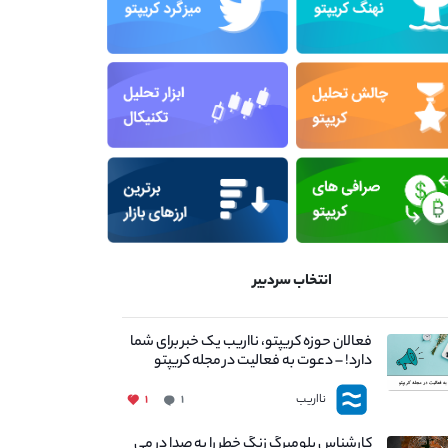
انتخاب سردبیر
فعالان حوزه کریپتو، نااریب یک خبر برای شما
دارد! – دعوت به فعالیت در مجله کریپتو
نااریب
۱
۱
کارشناس بلومبرگ زنگ خطر را به صدا در می