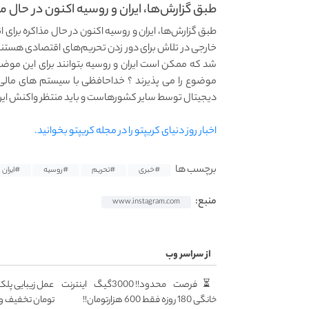
طبق گزارش‌ها، ایران و روسیه اکنون در حال مذ
طبق گزارش‌ها، ایران و روسیه اکنون در حال مذاکره برای 
خارجی در تلاش برای دور زدن تحریم‌های اقتصادی هستند 
شد که ممکن است ایران و روسیه بتوانند برای این موضوع
موضوع را می پذیرند ؟ خداحافظی با سیستم‌ های مالی بی
دیجیتال توسط سایر کشورهاست و باید منتظر واکنش ایرا
اخبار روز دنیای کریپتو را در مجله کریپتو بخوانید.
برچسب ها
#خبری
#تحریم
#روسیه
#ایران
منبع:
www.instagram.com
از سراسر وب
⏳فرصت محدود!! 3000گیگ اینترنت
خانگی 180 روزه فقط 600 هزارتومان!!
تومان تخفیف وی