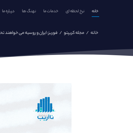
خانه
نرخ لحظه ای
خدمات ما
نهنگ ها
درباره ما
خانه
/
مجله کریپتو
/
فوربز: ایران و روسیه می خواهند تحری