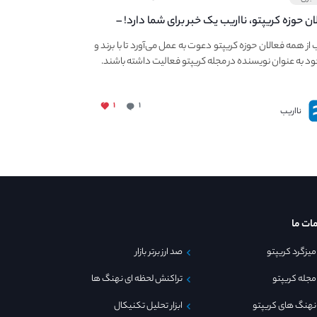
ان حوزه کریپتو، نااریب یک خبر برای شما دارد! –
 به فعالیت در مجله کریپتو
ب از همه فعالان حوزه کریپتو دعوت به عمل می‌آورد تا با برند و
ود به عنوان نویسنده در مجله کریپتو فعالیت داشته باشند.
۱
۱
نااریب
ات ما
میزگرد کریپتو
صد ارز برتر بازار
مجله کریپتو
تراکنش لحظه ای نهنگ ها
نهنگ های کریپتو
ابزار تحلیل تکنیکال