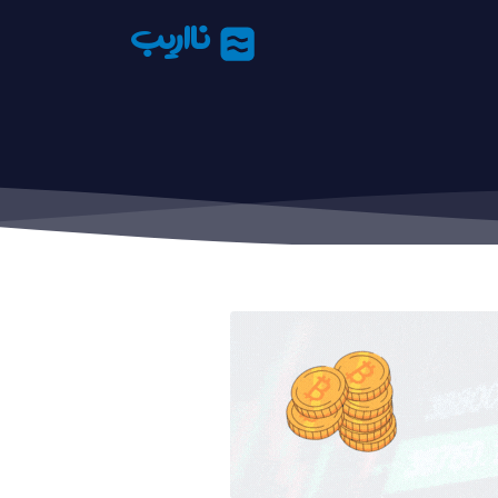
نااریب