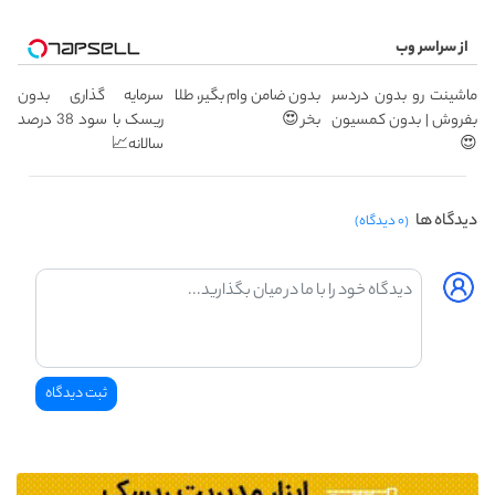
از سراسر وب
ماشینت رو بدون دردسر
بدون ضامن وام بگیر، طلا
سرمایه گذاری بدون
بفروش | بدون کمسیون
بخر 😍
ریسک با سود 38 درصد
😍
سالانه📈
دیدگاه ها
(۰ دیدگاه)