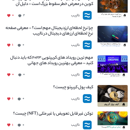
کوین در معرض خطر سقوط بزرگ است - دلیل آن
چیست؟
نااریب
۰
۲
چرا نرخ لحظه‌ای ارزدیجیتال مهم است؟ - معرفی صفحه
نرخ لحظه‌ای ارز های دیجیتال در نااریب
نااریب
۱
۰
مهم ترین رویداد های کریپتویی ۲۰۲۳ که باید دنبال
کنید – معرفی بهترین رویداد های جهانی
نااریب
۰
۰
کیف پول کریپتو چیست؟
نااریب
۱
۰
توکن غیر قابل تعویض یا غیر مثلی (NFT) چیست؟
نااریب
۱
۰