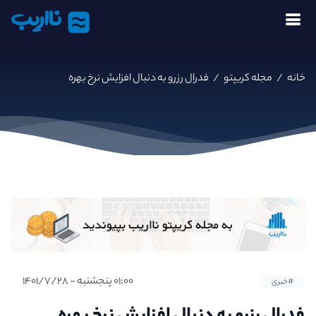
نااریب
خانه
/
مجله کریپتو
/
فدرال رزرو به دنبال افزایش نرخ بهره
۰۱:۰۰ پنجشنبه - ۱۴۰۱/۷/۲۸
#خبری