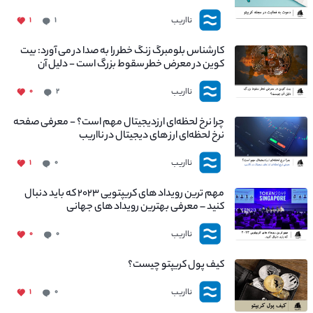
نااریب
۱
۱
کارشناس بلومبرگ زنگ خطر را به صدا در می آورد: بیت
کوین در معرض خطر سقوط بزرگ است - دلیل آن
چیست؟
نااریب
۰
۲
چرا نرخ لحظه‌ای ارزدیجیتال مهم است؟ - معرفی صفحه
نرخ لحظه‌ای ارز های دیجیتال در نااریب
نااریب
۱
۰
مهم ترین رویداد های کریپتویی ۲۰۲۳ که باید دنبال
کنید – معرفی بهترین رویداد های جهانی
نااریب
۰
۰
کیف پول کریپتو چیست؟
نااریب
۱
۰