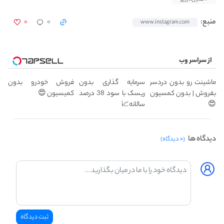
۰
۰
منبع:
www.instagram.com
از سراسر وب
ماشینت رو بدون دردسر
سرمایه گذاری بدون
فروش خودرو بدون
بفروش | بدون کمسیون
ریسک با سود 38 درصد
کمیسیون 😍
😍
سالانه📈
دیدگاه ها
(۰ دیدگاه)