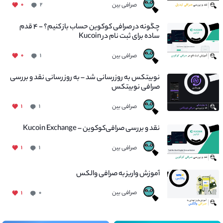
صرافی بین
۰
۲
چگونه در صرافی کوکوین حساب باز کنیم؟ - ۴ قدم
ساده برای ثبت نام در Kucoin
صرافی بین
۰
۱
نوبیتکس به روزرسانی شد – به روز رسانی نقد و بررسی
صرافی نوبیتکس
صرافی بین
۱
۱
نقد و بررسی صرافی‌کوکوین – Kucoin Exchange
صرافی بین
۱
۱
آموزش واریز به صرافی والکس
صرافی بین
۱
۰