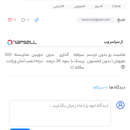
#Celo
#سلو
#معرفی
#آشنایی
۰
۰
منبع:
www.instagram.com
از سراسر وب
ماشینت رو بدون دردسر
سرمایه گذاری بدون
دوربین مداربسته 360
بفروش | بدون کمسیون
ریسک با سود 38 درصد
درجه | نصب آسان و راحت
😍
سالانه📈
دیدگاه ها
(۰ دیدگاه)