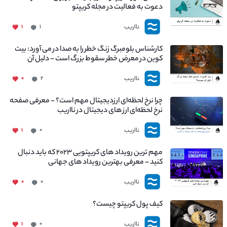
دعوت به فعالیت در مجله کریپتو
نااریب
۱
۱
کارشناس بلومبرگ زنگ خطر را به صدا در می آورد: بیت
کوین در معرض خطر سقوط بزرگ است - دلیل آن
چیست؟
نااریب
۰
۲
چرا نرخ لحظه‌ای ارزدیجیتال مهم است؟ - معرفی صفحه
نرخ لحظه‌ای ارز های دیجیتال در نااریب
نااریب
۱
۰
مهم ترین رویداد های کریپتویی ۲۰۲۳ که باید دنبال
کنید – معرفی بهترین رویداد های جهانی
نااریب
۰
۰
کیف پول کریپتو چیست؟
نااریب
۱
۰