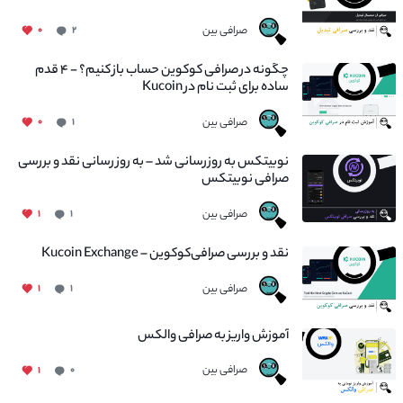
صرافی بین
۰
۲
چگونه در صرافی کوکوین حساب باز کنیم؟ - ۴ قدم
ساده برای ثبت نام در Kucoin
صرافی بین
۰
۱
نوبیتکس به روزرسانی شد – به روز رسانی نقد و بررسی
صرافی نوبیتکس
صرافی بین
۱
۱
نقد و بررسی صرافی‌کوکوین – Kucoin Exchange
صرافی بین
۱
۱
آموزش واریز به صرافی والکس
صرافی بین
۱
۰