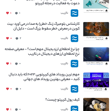
دعوت به فعالیت در مجله کریپتو
نااریب
۱
۱
کارشناس بلومبرگ زنگ خطر را به صدا در می آورد: بیت
کوین در معرض خطر سقوط بزرگ است - دلیل آن
چیست؟
نااریب
۰
۲
چرا نرخ لحظه‌ای ارزدیجیتال مهم است؟ - معرفی صفحه
نرخ لحظه‌ای ارز های دیجیتال در نااریب
نااریب
۱
۰
مهم ترین رویداد های کریپتویی ۲۰۲۳ که باید دنبال
کنید – معرفی بهترین رویداد های جهانی
نااریب
۰
۰
کیف پول کریپتو چیست؟
نااریب
۱
۰