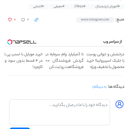
#آموزش ارزدیجیتال
#Zilliqia
#معرفی
#آشنایی
۰
۰
منبع:
www.instagram.com
از سراسر وب
درخشش و جوانی پوست
تا 3میلیارد وام سرمایه در
خرید موبایل با اسنپ پی |
با جلبک اسپیرولینا! خرید
گردش فروشندگان =>
در ۴ قسط بدون سود و
محصول با تخفیف ویژه
فروشگاهت رو ثبت کن
کارمزد!
دیدگاه ها
(۰ دیدگاه)