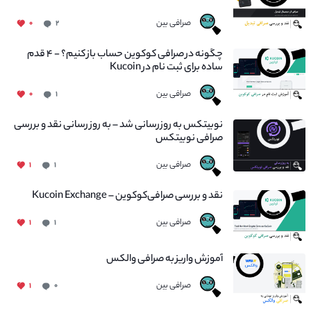
صرافی بین
۰
۲
چگونه در صرافی کوکوین حساب باز کنیم؟ - ۴ قدم
ساده برای ثبت نام در Kucoin
صرافی بین
۰
۱
نوبیتکس به روزرسانی شد – به روز رسانی نقد و بررسی
صرافی نوبیتکس
صرافی بین
۱
۱
نقد و بررسی صرافی‌کوکوین – Kucoin Exchange
صرافی بین
۱
۱
آموزش واریز به صرافی والکس
صرافی بین
۱
۰