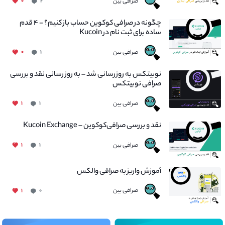
صرافی بین
۰
۲
چگونه در صرافی کوکوین حساب باز کنیم؟ - ۴ قدم
ساده برای ثبت نام در Kucoin
صرافی بین
۰
۱
نوبیتکس به روزرسانی شد – به روز رسانی نقد و بررسی
صرافی نوبیتکس
صرافی بین
۱
۱
نقد و بررسی صرافی‌کوکوین – Kucoin Exchange
صرافی بین
۱
۱
آموزش واریز به صرافی والکس
صرافی بین
۱
۰