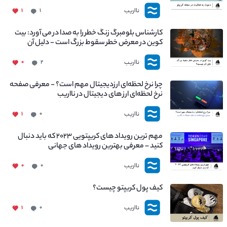
نااریب
۱
۱
کارشناس بلومبرگ زنگ خطر را به صدا در می آورد: بیت
کوین در معرض خطر سقوط بزرگ است - دلیل آن
چیست؟
نااریب
۰
۲
چرا نرخ لحظه‌ای ارزدیجیتال مهم است؟ - معرفی صفحه
نرخ لحظه‌ای ارز های دیجیتال در نااریب
نااریب
۱
۰
مهم ترین رویداد های کریپتویی ۲۰۲۳ که باید دنبال
کنید – معرفی بهترین رویداد های جهانی
نااریب
۰
۰
کیف پول کریپتو چیست؟
نااریب
۱
۰