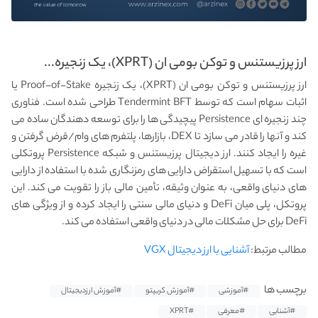
ارز پرزیستنس و توکن بومی ان (XPRT)، یک زنجیره...
ارز پرزیستنس و توکن بومی ان (XPRT)، یک زنجیره Proof-of-Stake یا
اثبات سهام است که توسط Tendermint BFT طراحی شده است. فناوری
چند زنجیره ای Persistence پیچیدگی ها را برای توسعه دهندگان ساده می
کند و آنها را قادر می سازد تا DEX، بازارها، پلتفرم های وام/قرض گرفتن و
غیره را ایجاد کنند. ارز دیجیتال پرزیستنس و شبکه Persistence پروتکلی
است که با تسهیل استقراض دارایی های رمزنگاری شده با استفاده از دارایی
های دنیای واقعی، به عنوان وثیقه، تأمین مالی باز را تقویت می کند. این
پروتکل، پلی میان DeFi و دنیای مالی سنتی را ایجاد کرده و از ویژگی های
DeFi برای حل مشکلات مالی در دنیای واقعی استفاده می کند.
مطالب مرتبط:
آشنایی با ارز دیجیتال VGX
برچسب ها
#آموزشی
#آموزش کریپتو
#آموزش ارزدیجیتال
#آشنایی
#معرفی
#XPRT