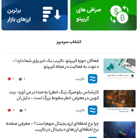
انتخاب سردبیر
فعالان حوزه کریپتو، نااریب یک خبر برای شما دارد! –
دعوت به فعالیت در مجله کریپتو
نااریب
۱
۱
کارشناس بلومبرگ زنگ خطر را به صدا در می آورد: بیت
کوین در معرض خطر سقوط بزرگ است - دلیل آن
چیست؟
نااریب
۰
۲
چرا نرخ لحظه‌ای ارزدیجیتال مهم است؟ - معرفی صفحه
نرخ لحظه‌ای ارز های دیجیتال در نااریب