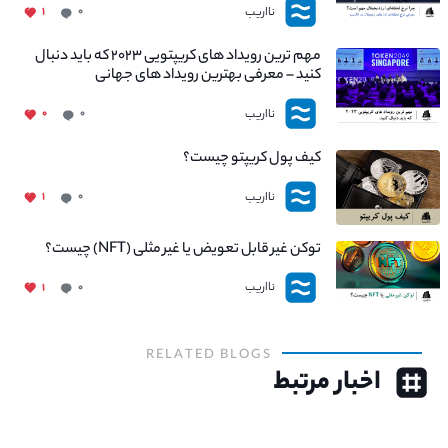
نااریب
۱
۰
مهم ترین رویداد های کریپتویی ۲۰۲۳ که باید دنبال
کنید – معرفی بهترین رویداد های جهانی
نااریب
۰
۰
کیف پول کریپتو چیست؟
نااریب
۱
۰
توکن غیر قابل تعویض یا غیر مثلی (NFT) چیست؟
نااریب
۱
۰
RELATED BLOGS
اخبار مرتبط