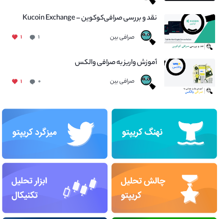
نقد و بررسی صرافی‌کوکوین – Kucoin Exchange
صرافی بین
۱
۱
آموزش واریز به صرافی والکس
صرافی بین
۱
۰