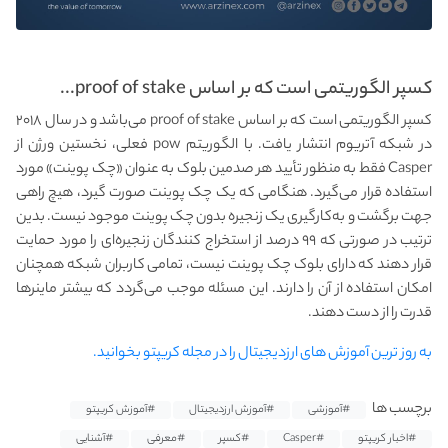
کسپر الگوریتمی است که بر اساس proof of stake...
کسپر الگوریتمی است که بر اساس proof of stake می‌باشد و در سال ۲۰۱۸
در شبکه آتریوم انتشار یافت. با الگوریتم pow فعلی، نخستین ورژن از
Casper فقط به منظور تأیید هر صدمین بلوک به عنوان «چک پوینت» مورد
استفاده قرار می‌گیرد. هنگامی که یک چک پوینت صورت گیرد، هیچ راهی
جهت برگشت و به‌کارگیری یک زنجیره بدون چک پوینت موجود نیست. بدین
ترتیب در صورتی که ۹۹ درصد از استخراج کنندگان زنجیره‌ای را مورد حمایت
قرار دهند که دارای بلوک چک پوینت نیست، تمامی کاربران شبکه همچنان
امکان استفاده از آن را دارند. این مسئله موجب می‌گردد که بیشتر ماینرها
قدرت را از دست دهند.
به روز ترین آموزش های ارزدیجیتال را در مجله کریپتو بخوانید.
برچسب ها
#آموزشی
#آموزش ارزدیجیتال
#آموزش کریپتو
#اخبار کریپتو
#Casper
#کسپر
#معرفی
#آشنایی