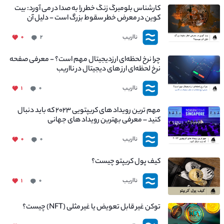
کارشناس بلومبرگ زنگ خطر را به صدا در می آورد: بیت
کوین در معرض خطر سقوط بزرگ است - دلیل آن
چیست؟
نااریب
۰
۲
چرا نرخ لحظه‌ای ارزدیجیتال مهم است؟ - معرفی صفحه
نرخ لحظه‌ای ارز های دیجیتال در نااریب
نااریب
۱
۰
مهم ترین رویداد های کریپتویی ۲۰۲۳ که باید دنبال
کنید – معرفی بهترین رویداد های جهانی
نااریب
۰
۰
کیف پول کریپتو چیست؟
نااریب
۱
۰
توکن غیر قابل تعویض یا غیر مثلی (NFT) چیست؟