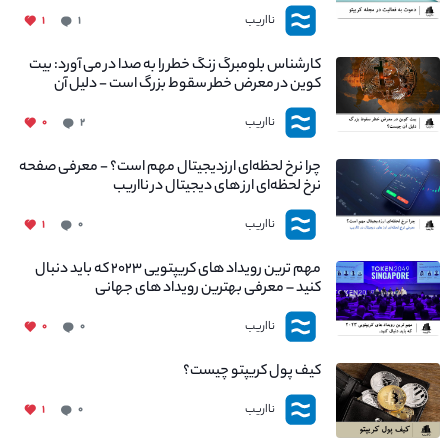
نااریب
۱
۱
کارشناس بلومبرگ زنگ خطر را به صدا در می آورد: بیت
کوین در معرض خطر سقوط بزرگ است - دلیل آن
چیست؟
نااریب
۰
۲
چرا نرخ لحظه‌ای ارزدیجیتال مهم است؟ - معرفی صفحه
نرخ لحظه‌ای ارز های دیجیتال در نااریب
نااریب
۱
۰
مهم ترین رویداد های کریپتویی ۲۰۲۳ که باید دنبال
کنید – معرفی بهترین رویداد های جهانی
نااریب
۰
۰
کیف پول کریپتو چیست؟
نااریب
۱
۰