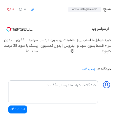
۰
۰
منبع:
www.instagram.com
از سراسر وب
خرید موبایل با اسنپ پی |
ماشینت رو بدون دردسر
سرمایه گذاری بدون
در ۴ قسط بدون سود و
بفروش | بدون کمسیون
ریسک با سود 38 درصد
کارمزد!
😍
سالانه📈
دیدگاه ها
(۰ دیدگاه)