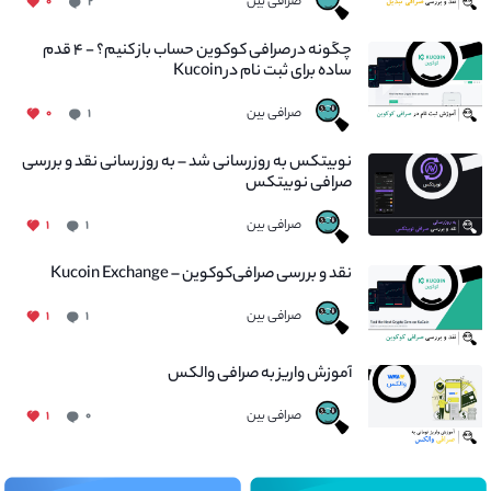
صرافی بین
۰
۲
چگونه در صرافی کوکوین حساب باز کنیم؟ - ۴ قدم
ساده برای ثبت نام در Kucoin
صرافی بین
۰
۱
نوبیتکس به روزرسانی شد – به روز رسانی نقد و بررسی
صرافی نوبیتکس
صرافی بین
۱
۱
نقد و بررسی صرافی‌کوکوین – Kucoin Exchange
صرافی بین
۱
۱
آموزش واریز به صرافی والکس
صرافی بین
۱
۰