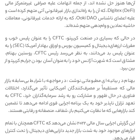
آن‌ها هنوز حل نشده اند، از جمله اتهامات علیه صرافی غیرمتمرکز مالی
(DeFi) Digitex، که آن را به راه‌اندازی بازار غیرقانونی آتی متهم کرده است و
علیه اعضای ناشناس Ooki DAO، که به ارائه خدمات غیرقانونی، معاملات
حاشیه نمادین و وام‌دهی متهم شده‌اند.
در حالی که بسیاری در صنعت کریپتو، CFTC را به عنوان پلیس خوب و
مقررات ارزهای‌دیجیتال و کمیسیون بورس و اوراق بهادار آمریکا (SEC) را به
عنوان پلیس بد می‌دانند، به نظر می‌رسد رئیس CFTC، روستین بهنام،
مشتاق است که شهرت آژانس خود را به‌عنوان آسان‌ بودن جرایم کریپتو از
بین ببرد.
بهنام در بیانیه ای مطبوعاتی نوشت: در مواجهه با شرایط بی‌سابقه بازار
مالی که مستقیماً بر مصرف‌کنندگان آمریکایی تأثیر می‌گذارد، اختلالات
فناوری در حال ظهور و مشارکت رو به رشد سرمایه‌گذاران خرد، CFTC به
تعهد تزلزل ناپذیر خود به یک برنامه اجرایی قوی ادامه می‌دهد تا تضمین
کند بازارهایی که ما نظارت می‌کنیم باز، شفاف، منصفانه و رقابتی هستند.
این گزارش اجرایی سال مالی ۲۰۲۲ نشان می‌دهد که CFTC همچنان با تمام
ابزارهای موجود خود به شدت بازار جدید دارایی‌های دیجیتال را تحت کنترل
قرار می‌دهد.