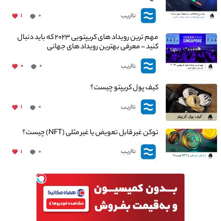
نااریب
۱
۰
مهم ترین رویداد های کریپتویی ۲۰۲۳ که باید دنبال
کنید – معرفی بهترین رویداد های جهانی
نااریب
۰
۰
کیف پول کریپتو چیست؟
نااریب
۱
۰
توکن غیر قابل تعویض یا غیر مثلی (NFT) چیست؟
نااریب
۱
۰