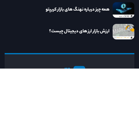
همه چیز درباره نهنگ های بازار کریپتو
ارزش بازار ارز های دیجیتال چیست؟
نااریب
کنار نااریب به روزترین خدمات و مطالب مرتبط
با دنیای ارز دیجیتال را در اختیار خواهید داشت.
رایانامه:
info@naorib.ir