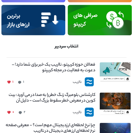
انتخاب سردبیر
فعالان حوزه کریپتو، نااریب یک خبر برای شما دارد! –
دعوت به فعالیت در مجله کریپتو
نااریب
۱
۱
کارشناس بلومبرگ زنگ خطر را به صدا در می آورد: بیت
کوین در معرض خطر سقوط بزرگ است - دلیل آن
چیست؟
نااریب
۰
۲
چرا نرخ لحظه‌ای ارزدیجیتال مهم است؟ - معرفی صفحه
نرخ لحظه‌ای ارز های دیجیتال در نااریب