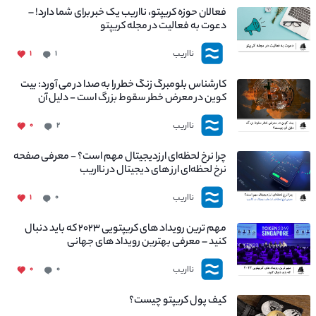
فعالان حوزه کریپتو، نااریب یک خبر برای شما دارد! –
دعوت به فعالیت در مجله کریپتو
نااریب
۱
۱
کارشناس بلومبرگ زنگ خطر را به صدا در می آورد: بیت
کوین در معرض خطر سقوط بزرگ است - دلیل آن
چیست؟
نااریب
۰
۲
چرا نرخ لحظه‌ای ارزدیجیتال مهم است؟ - معرفی صفحه
نرخ لحظه‌ای ارز های دیجیتال در نااریب
نااریب
۱
۰
مهم ترین رویداد های کریپتویی ۲۰۲۳ که باید دنبال
کنید – معرفی بهترین رویداد های جهانی
نااریب
۰
۰
کیف پول کریپتو چیست؟