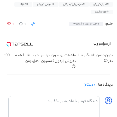
#اخبار کریپتو
#صرافی ارزدیجیتال
#صرافی کریپتو
#Bitpin
#exchange
۰
۰
منبع:
www.instagram.com
از سراسر وب
بدون ضامن وام بگیر، طلا
ماشینت رو بدون دردسر
خرید طلا آبشده با 100
بخر 😍
بفروش | بدون کمسیون
هزار تومن
😍
دیدگاه ها
(۰ دیدگاه)