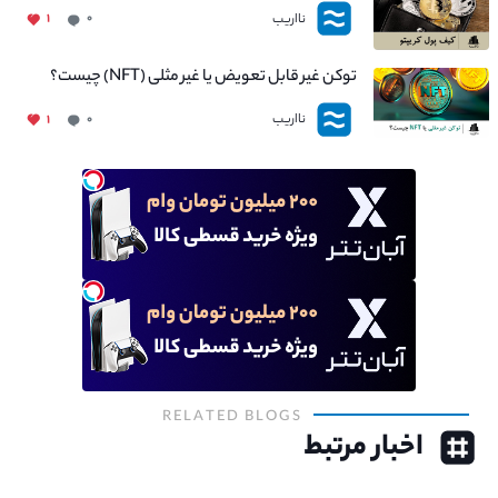
نااریب
۱
۰
توکن غیر قابل تعویض یا غیر مثلی (NFT) چیست؟
نااریب
۱
۰
RELATED BLOGS
اخبار مرتبط