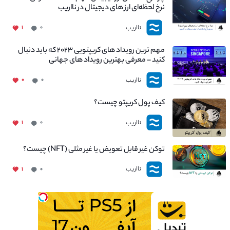
نرخ لحظه‌ای ارز های دیجیتال در نااریب
نااریب
۱
۰
مهم ترین رویداد های کریپتویی ۲۰۲۳ که باید دنبال
کنید – معرفی بهترین رویداد های جهانی
نااریب
۰
۰
کیف پول کریپتو چیست؟
نااریب
۱
۰
توکن غیر قابل تعویض یا غیر مثلی (NFT) چیست؟
نااریب
۱
۰