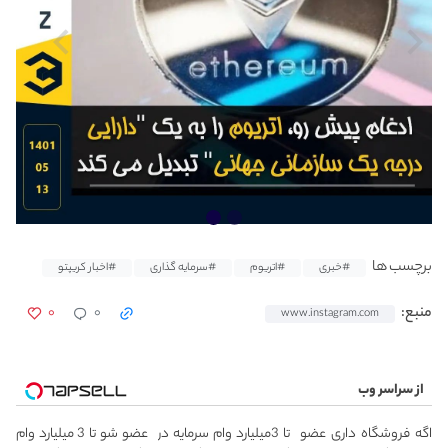
برچسب ها
#خبری
#اتریوم
#سرمایه گذاری
#اخبار کریپتو
۰
۰
منبع:
www.instagram.com
از سراسر وب
اگه فروشگاه داری عضو
تا 3میلیارد وام سرمایه در
عضو شو تا 3 میلیارد وام