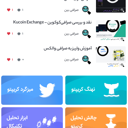
صرافی بین
۱
۱
نقد و بررسی صرافی‌کوکوین – Kucoin Exchange
صرافی بین
۱
۱
آموزش واریز به صرافی والکس
صرافی بین
۱
۰