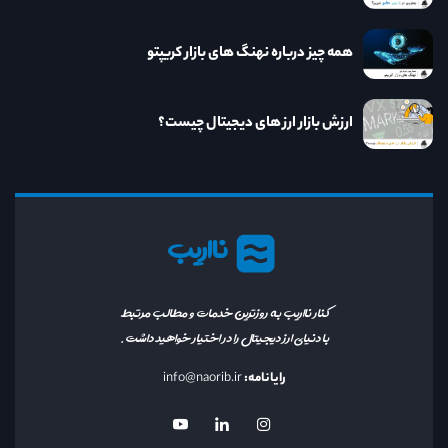
همه چیز درباره نهنگ های بازار کریپتو
ارزش بازار ارز های دیجیتال چیست؟
نااریب
کنار نااریب به روزترین خدمات و مطالب مرتبط
با دنیای ارز دیجیتال را در اختیار خواهید داشت.
رایانامه:
info@naorib.ir