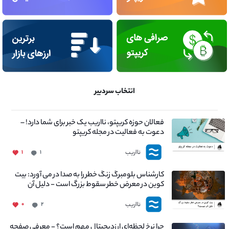
انتخاب سردبیر
فعالان حوزه کریپتو، نااریب یک خبر برای شما دارد! –
دعوت به فعالیت در مجله کریپتو
نااریب
۱
۱
کارشناس بلومبرگ زنگ خطر را به صدا در می آورد: بیت
کوین در معرض خطر سقوط بزرگ است - دلیل آن
چیست؟
نااریب
۰
۲
چرا نرخ لحظه‌ای ارزدیجیتال مهم است؟ - معرفی صفحه