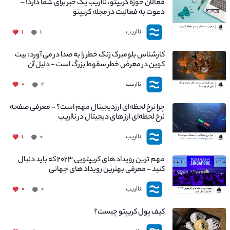
فعالان حوزه کریپتو، نااریب یک خبر برای شما دارد! –
دعوت به فعالیت در مجله کریپتو
نااریب
۱
۱
کارشناس بلومبرگ زنگ خطر را به صدا در می آورد: بیت
کوین در معرض خطر سقوط بزرگ است - دلیل آن
چیست؟
نااریب
۰
۲
چرا نرخ لحظه‌ای ارزدیجیتال مهم است؟ - معرفی صفحه
نرخ لحظه‌ای ارز های دیجیتال در نااریب
نااریب
۱
۰
مهم ترین رویداد های کریپتویی ۲۰۲۳ که باید دنبال
کنید – معرفی بهترین رویداد های جهانی
نااریب
۰
۰
کیف پول کریپتو چیست؟