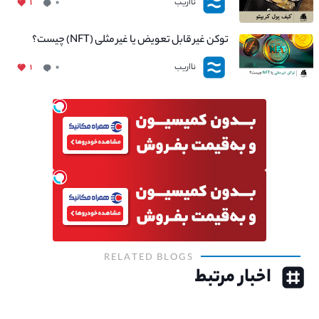
نااریب
۱
۰
توکن غیر قابل تعویض یا غیر مثلی (NFT) چیست؟
نااریب
۱
۰
RELATED BLOGS
اخبار مرتبط