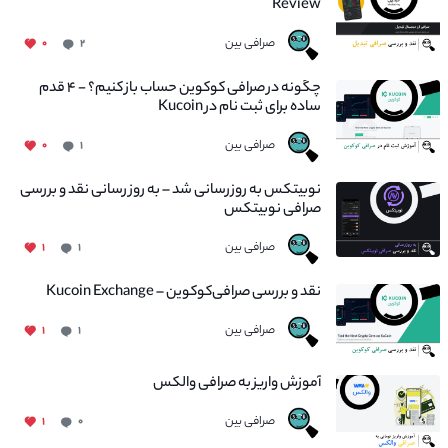
Review
صرافی بین
۰
۲
چگونه در صرافی کوکوین حساب باز کنیم؟ - ۴ قدم
ساده برای ثبت نام در Kucoin
صرافی بین
۰
۱
نوبیتکس به روزرسانی شد – به روز رسانی نقد و بررسی
صرافی نوبیتکس
صرافی بین
۱
۱
نقد و بررسی صرافی‌کوکوین – Kucoin Exchange
صرافی بین
۱
۱
آموزش واریز به صرافی والکس
صرافی بین
۱
۰