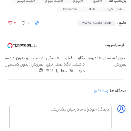
برچسب ها
#خبری
#اتریوم
#نهنگ اتریوم
#نهنگ کریپتو
#اخبار کریپتو
#ETH
#Etherium
۰
۰
منبع:
www.instagram.com
از سراسر وب
بدون کمیسیون خودروتو
نگاهِ قبل، خستگی
ماشینت رو بدون دردسر
بفروش
داشت... نگاهِ بعد، انرژی
بفروش | بدون کمسیون
داره 🌸 بلفا با 25%
😍
تخفیف
دیدگاه ها
(۰ دیدگاه)