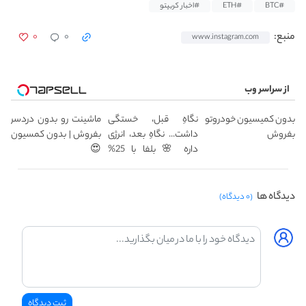
#BTC
#ETH
#اخبار کریپتو
۰
۰
منبع:
www.instagram.com
از سراسر وب
بدون کمیسیون خودروتو
نگاهِ قبل، خستگی
ماشینت رو بدون دردسر
بفروش
داشت... نگاهِ بعد، انرژی
بفروش | بدون کمسیون
داره 🌸 بلفا با 25%
😍
تخفیف
دیدگاه ها
(۰ دیدگاه)