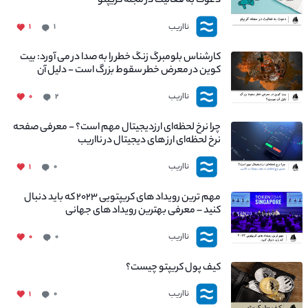
دعوت به فعالیت در مجله کریپتو
نااریب
۱
۱
کارشناس بلومبرگ زنگ خطر را به صدا در می آورد: بیت
کوین در معرض خطر سقوط بزرگ است - دلیل آن
چیست؟
نااریب
۰
۲
چرا نرخ لحظه‌ای ارزدیجیتال مهم است؟ - معرفی صفحه
نرخ لحظه‌ای ارز های دیجیتال در نااریب
نااریب
۱
۰
مهم ترین رویداد های کریپتویی ۲۰۲۳ که باید دنبال
کنید – معرفی بهترین رویداد های جهانی
نااریب
۰
۰
کیف پول کریپتو چیست؟
نااریب
۱
۰