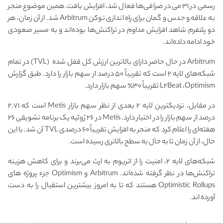
رسمی در ۳۱ می در صرافی‌ها فعال شد، افزایش یافت. همین موضوع منجر‌
به علاقه و حدس و گمان برای راه اندازی توکن Arbitrum شد. از آن زمان، هر
دو پلتفرم شاهد افزایش مداوم در تراکنش‌ها بوده‌اند و به مسیر صعودی
خود ادامه داده‌اند.
Arbitrum در حال حاضر دارای بالاترین
ارزش کل قفل شده
(TVL) در تمام
شبکه‌های لایه ۲ است که تقریباً ۵۰ درصد از سهم بازار را دارد. طبق گزارش
L۲Beat ،Optimism تقریباً ۳۰٪ سهم بازار دارد.
در مقابل، نزدیکترین لایه ۲ بعدی از نظر سهم بازار Metis است که ۲.۷۱
درصد از سهم بازار را در اختیار دارد. Metis در ۲۶ ژوئیه یک برنامه تشویقی ۲۶
هفته‌ای را اعلام کرد که منجر به افزایش تقریباً ۶۰ درصدی TVL آن شد. با این
حال، از آن زمان تا به حال به سطح بالاتری رسیده است.
شبکه‌های لایه ۲، امنیت را از اتریوم به ارث می‌برند و برای کاهش هزینه
تراکنش‌ها در نظر گرفته شده‌اند. Arbitrum و Optimism جزء پروژه های
Optimistic Rollups هستند که تا به امروز بیشترین استقبال را به دست
آورده اند.