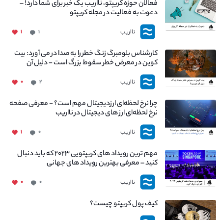
فعالان حوزه کریپتو، نااریب یک خبر برای شما دارد! –
دعوت به فعالیت در مجله کریپتو
نااریب
۱
۱
کارشناس بلومبرگ زنگ خطر را به صدا در می آورد: بیت
کوین در معرض خطر سقوط بزرگ است - دلیل آن
چیست؟
نااریب
۰
۲
چرا نرخ لحظه‌ای ارزدیجیتال مهم است؟ - معرفی صفحه
نرخ لحظه‌ای ارز های دیجیتال در نااریب
نااریب
۱
۰
مهم ترین رویداد های کریپتویی ۲۰۲۳ که باید دنبال
کنید – معرفی بهترین رویداد های جهانی
نااریب
۰
۰
کیف پول کریپتو چیست؟