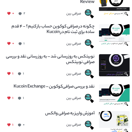
Review
صرافی بین
۰
۲
چگونه در صرافی کوکوین حساب باز کنیم؟ - ۴ قدم
ساده برای ثبت نام در Kucoin
صرافی بین
۰
۱
نوبیتکس به روزرسانی شد – به روز رسانی نقد و بررسی
صرافی نوبیتکس
صرافی بین
۱
۱
نقد و بررسی صرافی‌کوکوین – Kucoin Exchange
صرافی بین
۱
۱
آموزش واریز به صرافی والکس
صرافی بین
۱
۰