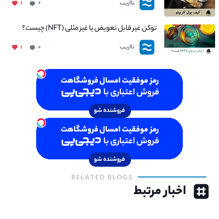
نااریب
۱
۰
توکن غیر قابل تعویض یا غیر مثلی (NFT) چیست؟
نااریب
۱
۰
RELATED BLOGS
اخبار مرتبط