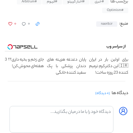
برچسب ها
#خبری
#اخبار کریپتو
#اتریوم
#Arbitrum
#Optimism
۰
۰
منبع:
naorib.ir
از سراسر وب
برای اولین بار در ایران
پایان دغدغه هزینه های
جای زخم و بخیه داری؟؟ 3
🇮🇷 این دکتر کرم ترمیم
دندان پزشکی با پک
هفته‌ای محوش کن!
کننده 23 روزه ساخت!
سفید کننده خانگی
دیدگاه ها
(۰ دیدگاه)