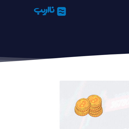
نااریب