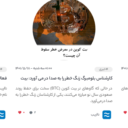
۰۱:۰۰ سه شنبه - ۱۴۰۱/۵/۱۸
#خبری
#خ
کارشناس بلومبرگ زنگ خطر را به صدا در می آورد: بیت
فعال
کوین در معرض خطر سقوط بزرگ است - دلیل آن
دعوت
های
در حالی که گاوهای نر بیت کوین (BTC) سخت برای حفظ روند
نااری
چیست؟
صعودی سال نو مبارزه می‌کنند، یکی از کارشناسان زنگ خطر را به
نام خ
صدا در می‌آورد.
۰
۲
نااریب