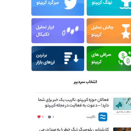
انتخاب سردبیر
فعالان حوزه کریپتو، نااریب یک خبر برای شما
دارد! – دعوت به فعالیت در مجله کریپتو
نااریب
۱
۱
کارشناس بلومبرگ زنگ خطر را به صدا در می