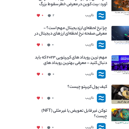
آورد: بیت کوین در معرض خطر سقوط بزرگ
است - دلیل آن چیست؟
نااریب
۰
۲
چرا نرخ لحظه‌ای ارزدیجیتال مهم است؟ -
معرفی صفحه نرخ لحظه‌ای ارز های دیجیتال در
نااریب
نااریب
۱
۰
مهم ترین رویداد های کریپتویی ۲۰۲۳ که باید
دنبال کنید – معرفی بهترین رویداد های
جهانی
نااریب
۰
۰
کیف پول کریپتو چیست؟
نااریب
۱
۰
توکن غیر قابل تعویض یا غیر مثلی (NFT)
چیست؟
نااریب
۱
۰