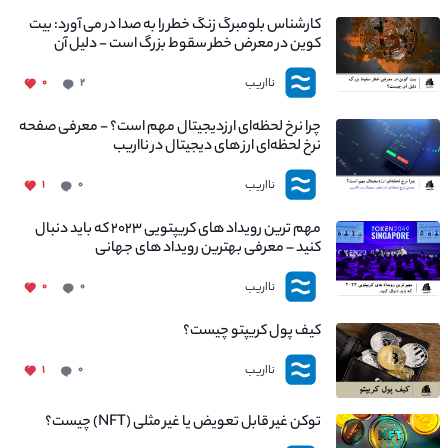
کارشناس بلومبرگ زنگ خطر را به صدا در می آورد: بیت
کوین در معرض خطر سقوط بزرگ است - دلیل آن
چیست؟
نااریب
۰
۲
چرا نرخ لحظه‌ای ارزدیجیتال مهم است؟ - معرفی صفحه
نرخ لحظه‌ای ارز های دیجیتال در نااریب
نااریب
۱
۰
مهم ترین رویداد های کریپتویی ۲۰۲۳ که باید دنبال
کنید – معرفی بهترین رویداد های جهانی
نااریب
۰
۰
کیف پول کریپتو چیست؟
نااریب
۱
۰
توکن غیر قابل تعویض یا غیر مثلی (NFT) چیست؟