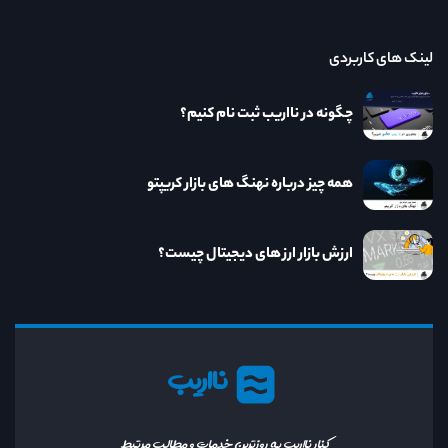
لینک های کاربردی
چگونه در نااریب ثبت نام کنیم؟
همه چیز درباره نهنگ های بازار کریپتو
ارزش بازار ارز های دیجیتال چیست؟
نااریب
کنار نااریب به روزترین خدمات و مطالب مرتبط