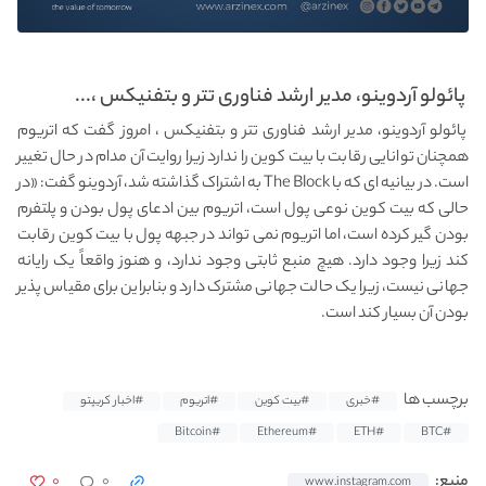
پائولو آردوینو، مدیر ارشد فناوری تتر و بتفنیکس ،...
پائولو آردوینو، مدیر ارشد فناوری تتر و بتفنیکس ، امروز گفت که اتریوم
همچنان توانایی رقابت با بیت کوین را ندارد زیرا روایت آن مدام در حال تغییر
است. در بیانیه ای که با The Block به اشتراک گذاشته شد، آردوینو گفت: «در
حالی که بیت کوین نوعی پول است، اتریوم بین ادعای پول بودن و پلتفرم
بودن گیر کرده است، اما اتریوم نمی تواند در جبهه پول با بیت کوین رقابت
کند زیرا وجود دارد. هیچ منبع ثابتی وجود ندارد، و هنوز واقعاً یک رایانه
جهانی نیست، زیرا یک حالت جهانی مشترک دارد و بنابراین برای مقیاس پذیر
بودن آن بسیار کند است.
برچسب ها
#خبری
#بیت کوین
#اتریوم
#اخبار کریپتو
#Bitcoin
#Ethereum
#ETH
#BTC
۰
۰
منبع:
www.instagram.com