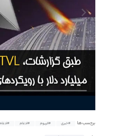
برچسب ها
#خبری
#اتریوم
#ادغام
#ادغام 