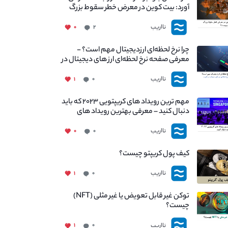
آورد: بیت کوین در معرض خطر سقوط بزرگ
است - دلیل آن چیست؟
نااریب
۰
۲
چرا نرخ لحظه‌ای ارزدیجیتال مهم است؟ -
معرفی صفحه نرخ لحظه‌ای ارز های دیجیتال در
نااریب
نااریب
۱
۰
مهم ترین رویداد های کریپتویی ۲۰۲۳ که باید
دنبال کنید – معرفی بهترین رویداد های
جهانی
نااریب
۰
۰
کیف پول کریپتو چیست؟
نااریب
۱
۰
توکن غیر قابل تعویض یا غیر مثلی (NFT)
چیست؟
نااریب
۱
۰