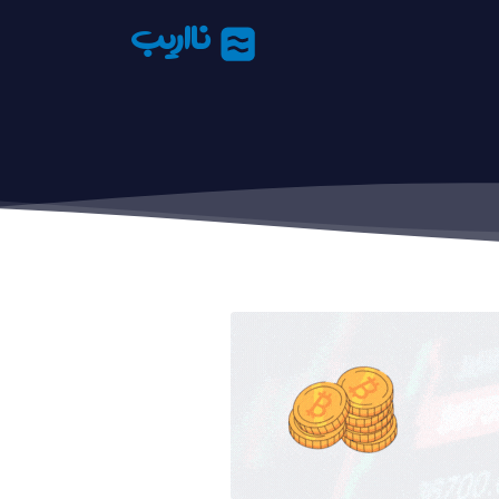
نااریب