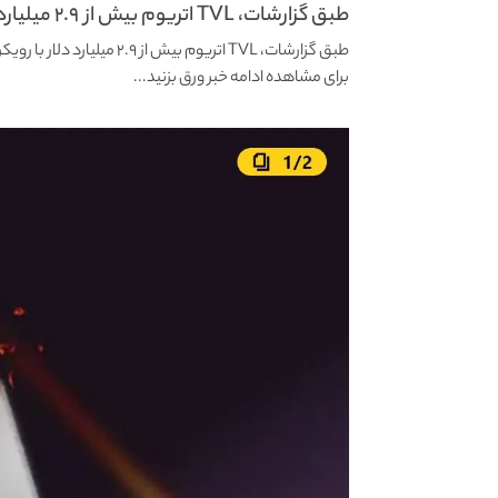
طبق گزارشات، TVL اتریوم بیش از ۲.۹ میلیارد دلار...
طبق گزارشات، TVL اتریوم بیش از ۲.۹ میلیارد دلار با رویکرد های ادغام ضرر می‌کند.
برای مشاهده ادامه خبر ورق بزنید...