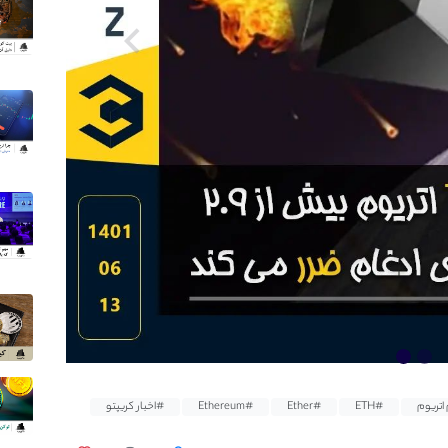
اتریوم
#ETH
#Ether
#Ethereum
#اخبار کریپتو