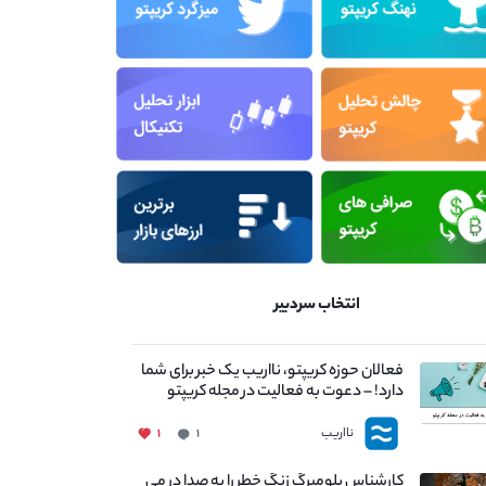
انتخاب سردبیر
فعالان حوزه کریپتو، نااریب یک خبر برای شما
دارد! – دعوت به فعالیت در مجله کریپتو
نااریب
۱
۱
کارشناس بلومبرگ زنگ خطر را به صدا در می