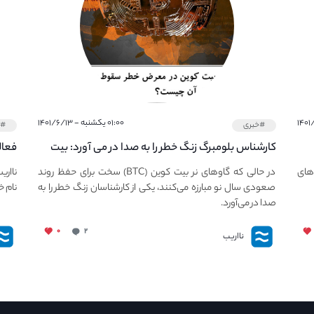
۰۱:۰۰ یکشنبه - ۱۴۰۱/۶/۱۳
#خبری
#خ
کارشناس بلومبرگ زنگ خطر را به صدا در می آورد: بیت
فعال
کوین در معرض خطر سقوط بزرگ است - دلیل آن
دعوت
های
در حالی که گاوهای نر بیت کوین (BTC) سخت برای حفظ روند
نااری
چیست؟
صعودی سال نو مبارزه می‌کنند، یکی از کارشناسان زنگ خطر را به
نام خ
صدا در می‌آورد.
۰
۲
نااریب