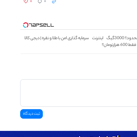
۰
۰
⏳فرصت محدود!! 3000گیگ اینترنت
سرمایه گذاری امن با طلا و نقره | دیجی کالا