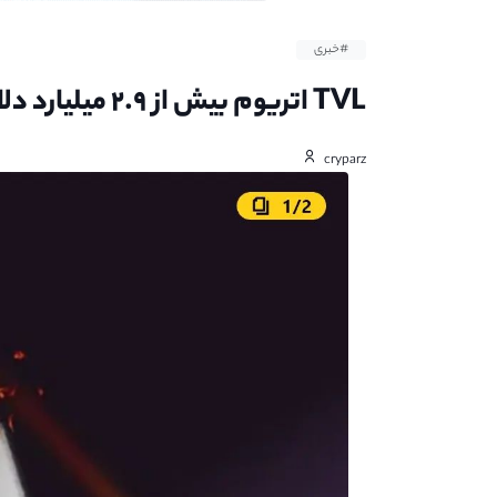
#خبری
TVL اتریوم بیش از ۲.۹ میلیارد دلار با رویکرد های ادغام ضرر می‌کند
cryparz