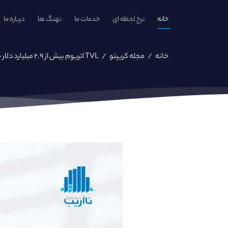
خانه
نرخ لحظه ای
خدمات ما
نهنگ ها
درباره ما
خانه
/
مجله کریپتو
/
TVL اتریوم بیش از ۲.۹ میلیارد دلار با رویکرد های ادغام ضرر می‌کند