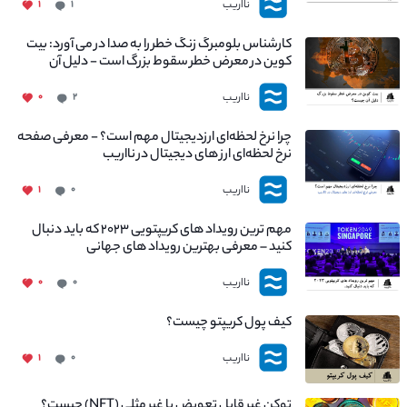
نااریب
۱
۱
کارشناس بلومبرگ زنگ خطر را به صدا در می آورد: بیت
کوین در معرض خطر سقوط بزرگ است - دلیل آن
چیست؟
نااریب
۰
۲
چرا نرخ لحظه‌ای ارزدیجیتال مهم است؟ - معرفی صفحه
نرخ لحظه‌ای ارز های دیجیتال در نااریب
نااریب
۱
۰
مهم ترین رویداد های کریپتویی ۲۰۲۳ که باید دنبال
کنید – معرفی بهترین رویداد های جهانی
نااریب
۰
۰
کیف پول کریپتو چیست؟
نااریب
۱
۰
توکن غیر قابل تعویض یا غیر مثلی (NFT) چیست؟