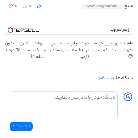
۰
۰
منبع:
www.instagram.com
از سراسر وب
ماشینت رو بدون دردسر
خرید موبایل با اسنپ پی |
سرمایه گذاری بدون
بفروش | بدون کمسیون
در ۴ قسط بدون سود و
ریسک با سود 38 درصد
😍
کارمزد!
سالانه📈
دیدگاه ها
(۰ دیدگاه)