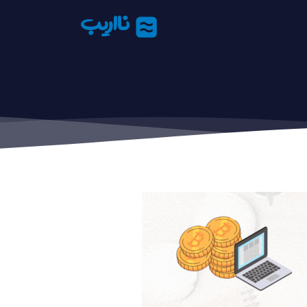
نااریب