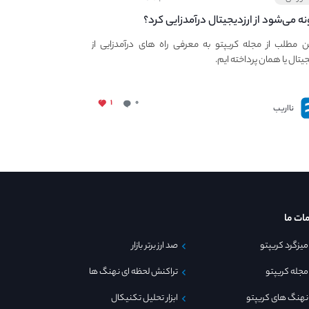
ه می‌شود از ارزدیجیتال درآمدزایی کرد؟
ین مطلب از مجله کریپتو به معرفی راه های درآمدزایی از
جیتال یا همان پرداخته ایم.
۱
۰
نااریب
ات ما
میزگرد کریپتو
صد ارز برتر بازار
مجله کریپتو
تراکنش لحظه ای نهنگ ها
نهنگ های کریپتو
ابزار تحلیل تکنیکال