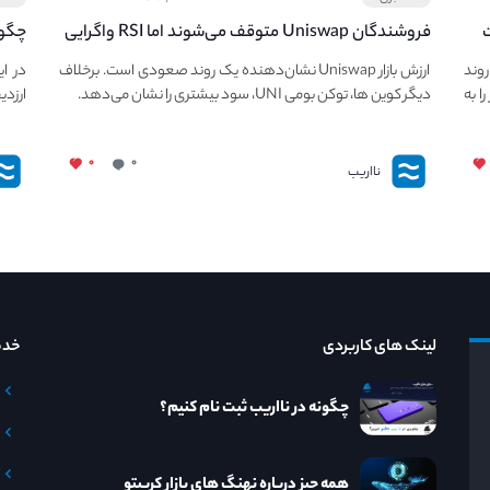
ت
فروشندگان Uniswap متوقف می‌شوند اما RSI واگرایی
چگون
قیمت UNI نزولی را توسعه می‌دهد.
ی حفظ روند
ارزش بازار Uniswap نشان‌دهنده یک روند صعودی است. برخلاف
در ا
ا به
دیگر کوین ها، توکن بومی UNI، سود بیشتری را نشان می‌دهد.
ارزدی
۰
۰
نااریب
لینک های کاربردی
خدم
چگونه در نااریب ثبت نام کنیم؟
همه چیز درباره نهنگ های بازار کریپتو