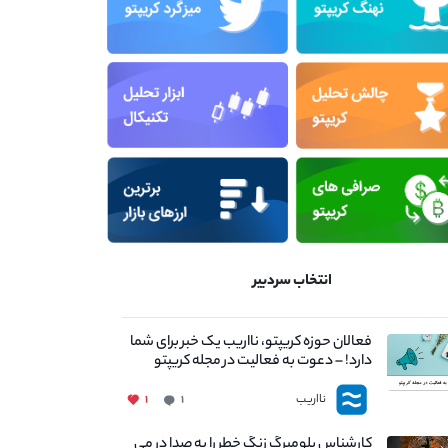
انتخاب سردبیر
فعالان حوزه کریپتو، نااریب یک خبر برای شما
دارد! – دعوت به فعالیت در مجله کریپتو
نااریب
۱
۱
کارشناس بلومبرگ زنگ خطر را به صدا در می