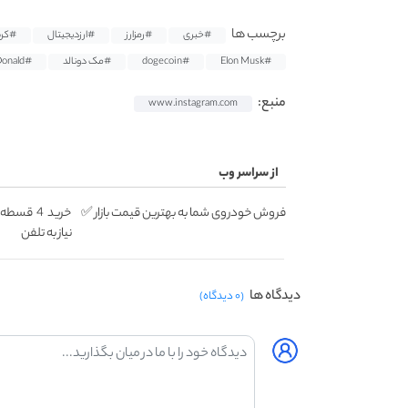
برچسب ها
#خبری
#رمزارز
#ارزدیجیتال
#کری
#Elon Musk
#dogecoin
#مک دونالد
#McDonald
منبع:
www.instagram.com
از سراسر وب
فروش خودروی شما به بهترین قیمت بازار ✅
خرید 4 ق
نیاز به تلفن
دیدگاه ها
(۰ دیدگاه)