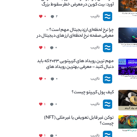
آورد: بیت کوین در معرض خطر سقوط بزرگ
است - دلیل آن چیست؟
نااریب
۰
۲
چرا نرخ لحظه‌ای ارزدیجیتال مهم است؟ -
معرفی صفحه نرخ لحظه‌ای ارز های دیجیتال در
نااریب
نااریب
۱
۰
مهم ترین رویداد های کریپتویی ۲۰۲۳ که باید
دنبال کنید – معرفی بهترین رویداد های
جهانی
نااریب
۰
۰
کیف پول کریپتو چیست؟
نااریب
۱
۰
توکن غیر قابل تعویض یا غیر مثلی (NFT)
چیست؟
نااریب
۱
۰