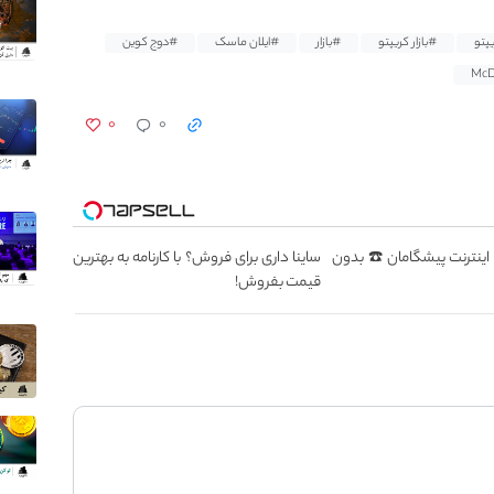
پتو
#بازار کریپتو
#بازار
#ایلان ماسک
#دوج کوین
۰
۰
سطه اینترنت پیشگامان ☎️ بدون
ساینا داری برای فروش؟ با کارنامه به بهترین
قیمت بفروش!