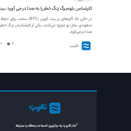
کارشناس بلومبرگ زنگ خطر را به صدا در می آورد: بی
کوین در معرض خطر سقوط بزرگ است - دلیل آن
در حالی که گاوهای نر بیت کوین (BTC) سخت برا
چیست؟
صعودی سال نو مبارزه می‌کنند، یکی از کارشناسان زنگ خطر ر
صدا در می‌آورد.
۰
۲
نااریب
نااریب
کنار نااریب به روزترین خدمات و مطالب مرتبط