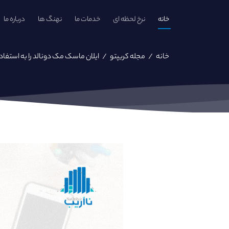
خانه
نرخ لحظه ای
خدمات ما
نهنگ ها
درباره ما
خانه
/
مجله کریپتو
/
ایلان ماسک مک دونالد را به استفا