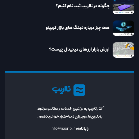
چگونه در نااریب ثبت نام کنیم؟
همه چیز درباره نهنگ های بازار کریپتو
ارزش بازار ارز های دیجیتال چیست؟
نااریب
کنار نااریب به روزترین خدمات و مطالب مرتبط
با دنیای ارز دیجیتال را در اختیار خواهید داشت.
رایانامه:
info@naorib.ir