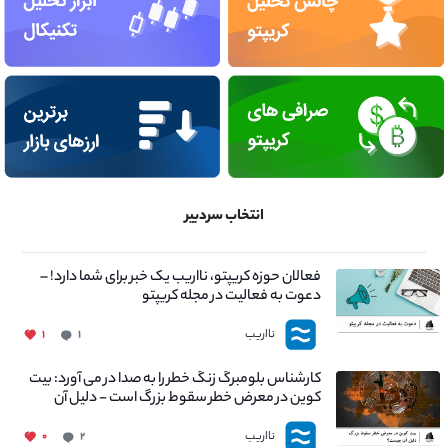
انتخاب سردبیر
فعالان حوزه کریپتو، نااریب یک خبر برای شما دارد! –
دعوت به فعالیت در مجله کریپتو
نااریب
۱
۱
کارشناس بلومبرگ زنگ خطر را به صدا در می آورد: بیت
کوین در معرض خطر سقوط بزرگ است - دلیل آن
چیست؟
نااریب
۰
۲