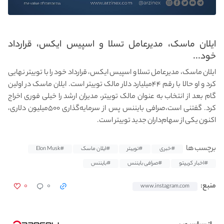
ایلان ماسک، مدیرعامل تسلا و اسپیس ایکس، قرارداد
خود...
ایلان ماسک، مدیرعامل تسلا و اسپیس ایکس، قرارداد خود را با توییتر نهایی
کرد و او حالا با رقم ۴۴میلیارد دلار مالک توییتر است. ایلان ماسک در اولین
گام بعد از انتخاب به عنوان مالک توییتر، مدیران ارشد را خیلی فوری اخراج
کرد. گفتنی است،صرافی بایننس پس از سرمایه‌گذاری ۵۰۰میلیون دلاری،
اکنون یکی از سهام‌داران جدید توییتر است.
برچسب ها
#خبری
#توییتر
#ایلان ماسک
#Elon Musk
#اخبار کریپتو
#صرافی بایننس
#بایننس
۰
۰
منبع:
www.instagram.com