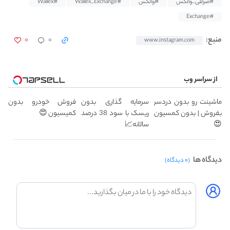
#صرافی_والکس
#والکس
#Wallex_Exchange
#Wallex
#Exchange
۰
۰
منبع:
www.instagram.com
از سراسر وب
ماشینت رو بدون دردسر
سرمایه گذاری بدون
فروش خودرو بدون
بفروش | بدون کمسیون
ریسک با سود 38 درصد
کمیسیون 😍
😍
سالانه📈
دیدگاه ها
(۰ دیدگاه)