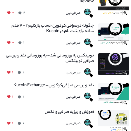
Review
صرافی بین
۰
۲
چگونه در صرافی کوکوین حساب باز کنیم؟ - ۴ قدم
ساده برای ثبت نام در Kucoin
صرافی بین
۰
۱
نوبیتکس به روزرسانی شد – به روز رسانی نقد و بررسی
صرافی نوبیتکس
صرافی بین
۱
۱
نقد و بررسی صرافی‌کوکوین – Kucoin Exchange
صرافی بین
۱
۱
آموزش واریز به صرافی والکس
صرافی بین
۱
۰