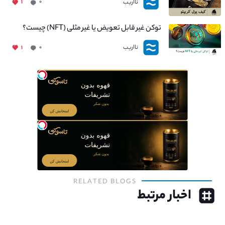
نااریب
۱
۰
توکن غیر قابل تعویض یا غیر مثلی (NFT) چیست؟
نااریب
۱
۰
RELATED BLOGS
اخبار مرتبط