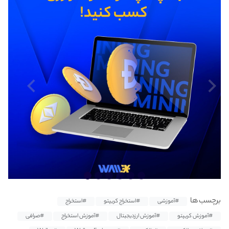
برچسب ها
#آموزشی
#استخراج کریپتو
#استخراج
#آموزش کریپتو
#آموزش ارزدیجیتال
#آموزش استخراج
#صرافی