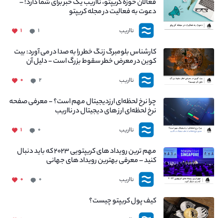
فعالان حوزه کریپتو، نااریب یک خبر برای شما دارد! –
دعوت به فعالیت در مجله کریپتو
نااریب
۱
۱
کارشناس بلومبرگ زنگ خطر را به صدا در می آورد: بیت
کوین در معرض خطر سقوط بزرگ است - دلیل آن
چیست؟
نااریب
۰
۲
چرا نرخ لحظه‌ای ارزدیجیتال مهم است؟ - معرفی صفحه
نرخ لحظه‌ای ارز های دیجیتال در نااریب
نااریب
۱
۰
مهم ترین رویداد های کریپتویی ۲۰۲۳ که باید دنبال
کنید – معرفی بهترین رویداد های جهانی
نااریب
۰
۰
کیف پول کریپتو چیست؟