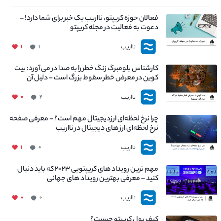
فعالان حوزه کریپتو، نااریب یک خبر برای شما دارد! –
دعوت به فعالیت در مجله کریپتو
نااریب
۱
۱
کارشناس بلومبرگ زنگ خطر را به صدا در می آورد: بیت
کوین در معرض خطر سقوط بزرگ است - دلیل آن
چیست؟
نااریب
۰
۲
چرا نرخ لحظه‌ای ارزدیجیتال مهم است؟ - معرفی صفحه
نرخ لحظه‌ای ارز های دیجیتال در نااریب
نااریب
۱
۰
مهم ترین رویداد های کریپتویی ۲۰۲۳ که باید دنبال
کنید – معرفی بهترین رویداد های جهانی
نااریب
۰
۰
کیف پول کریپتو چیست؟