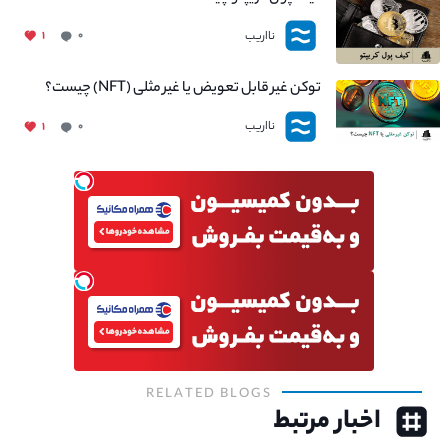
نااریب
۱
۰
توکن غیر قابل تعویض یا غیر مثلی (NFT) چیست؟
نااریب
۱
۰
RELATED BLOGS
اخبار مرتبط