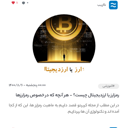
۱
۰
نااریب
۰۰:۰۰ پنجشنبه - ۱۴۰۰/۸/۶
#آموزشی
رمزارز یا ارزدیجیتال چیست؟ - هر آنچه که در خصوص رمزارزها
باید بدانیم!
در این مطلب از مجله کریپتو قصد داریم به ماهیت رمزارز ها، این که از کجا
آمده اند و تکنولوژی آن ها بپردازیم.