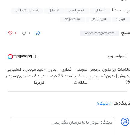
برچسب ها
#تحلیلی
#دوج کوین
# تحلیل
# تحلیل تکنیکال
#رمزارز
#ارزدیجیتال
#dogecoin
۰
۰
منبع:
www.instagram.com
از سراسر وب
ماشینت رو بدون دردسر
سرمایه گذاری بدون
خرید موبایل با اسنپ پی |
بفروش | بدون کمسیون
ریسک با سود 38 درصد
در ۴ قسط بدون سود و
😍
سالانه📈
کارمزد!
دیدگاه ها
(۰ دیدگاه)