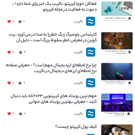
فعالان حوزه کریپتو، نااریب یک خبر برای شما دارد! –
دعوت به فعالیت در مجله کریپتو
نااریب
۱
۱
کارشناس بلومبرگ زنگ خطر را به صدا در می آورد: بیت
کوین در معرض خطر سقوط بزرگ است - دلیل آن
چیست؟
نااریب
۰
۲
چرا نرخ لحظه‌ای ارزدیجیتال مهم است؟ - معرفی صفحه
نرخ لحظه‌ای ارز های دیجیتال در نااریب
نااریب
۱
۰
مهم ترین رویداد های کریپتویی ۲۰۲۳ که باید دنبال
کنید – معرفی بهترین رویداد های جهانی
نااریب
۰
۰
کیف پول کریپتو چیست؟