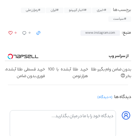
برچسب ها
#خبری
#اخبار کریپتو
#ایران
#رمزارز ملی
#سیاست
۰
۰
منبع:
www.instagram.com
از سراسر وب
بدون ضامن وام بگیر، طلا
خرید طلا آبشده با 100
خرید قسطی طلا آبشده،
بخر 😍
هزار تومن
فوری بدون ضامن
دیدگاه ها
(۰ دیدگاه)