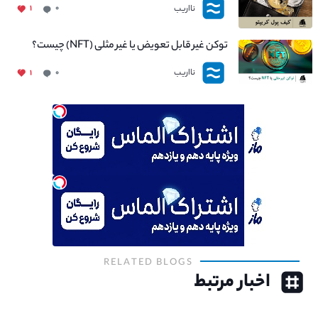
نااریب
۱
۰
توکن غیر قابل تعویض یا غیر مثلی (NFT) چیست؟
نااریب
۱
۰
RELATED BLOGS
اخبار مرتبط