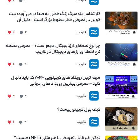
نااریب
۱
۱
کارشناس بلومبرگ زنگ خطر را به صدا در می آورد: بیت
کوین در معرض خطر سقوط بزرگ است - دلیل آن
چیست؟
نااریب
۰
۲
چرا نرخ لحظه‌ای ارزدیجیتال مهم است؟ - معرفی صفحه
نرخ لحظه‌ای ارز های دیجیتال در نااریب
نااریب
۱
۰
مهم ترین رویداد های کریپتویی ۲۰۲۳ که باید دنبال
کنید – معرفی بهترین رویداد های جهانی
نااریب
۰
۰
کیف پول کریپتو چیست؟
نااریب
۱
۰
توکن غیر قابل تعویض یا غیر مثلی (NFT) چیست؟