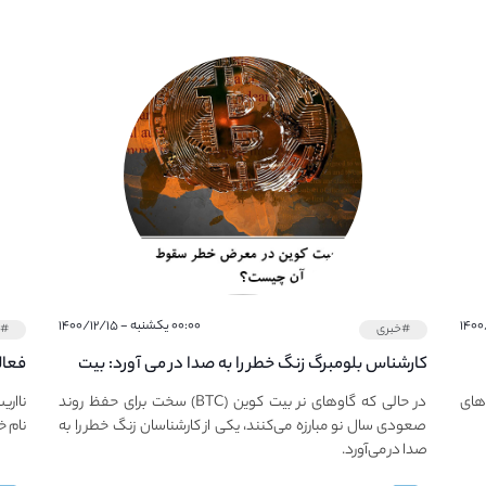
۰۰:۰۰ یکشنبه - ۱۴۰۰/۱۲/۱۵
#خبری
#خ
کارشناس بلومبرگ زنگ خطر را به صدا در می آورد: بیت
فعال
کوین در معرض خطر سقوط بزرگ است - دلیل آن
دعوت
های
در حالی که گاوهای نر بیت کوین (BTC) سخت برای حفظ روند
نااری
چیست؟
صعودی سال نو مبارزه می‌کنند، یکی از کارشناسان زنگ خطر را به
نام خ
صدا در می‌آورد.