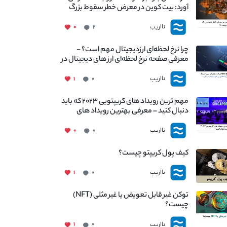
آورد: بیت کوین در معرض خطر سقوط بزرگ
است - دلیل آن چیست؟
نااریب
۰
۲
چرا نرخ لحظه‌ای ارزدیجیتال مهم است؟ -
معرفی صفحه نرخ لحظه‌ای ارز های دیجیتال در
نااریب
نااریب
۱
۰
مهم ترین رویداد های کریپتویی ۲۰۲۳ که باید
دنبال کنید – معرفی بهترین رویداد های
جهانی
نااریب
۰
۰
کیف پول کریپتو چیست؟
نااریب
۱
۰
توکن غیر قابل تعویض یا غیر مثلی (NFT)
چیست؟
نااریب
۱
۰