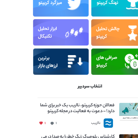
انتخاب سردبیر
فعالان حوزه کریپتو، نااریب یک خبر برای شما
دارد! – دعوت به فعالیت در مجله کریپتو
نااریب
۱
۱
کارشناس بلومبرگ زنگ خطر را به صدا در می