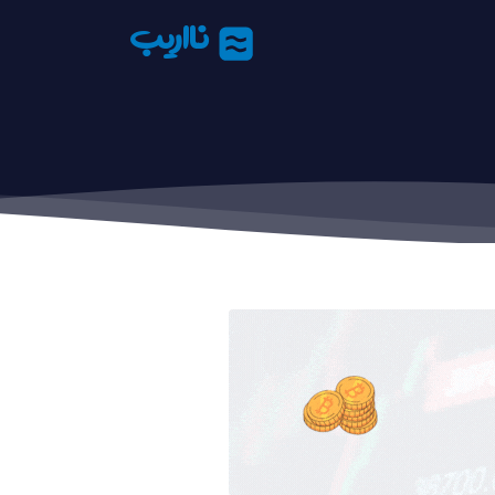
نااریب