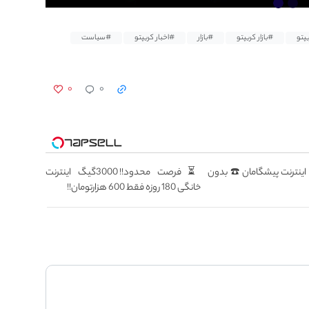
پتو
#بازار کریپتو
#بازار
#اخبار کریپتو
#سیاست
۰
۰
سطه اینترنت پیشگامان ☎️ بدون
⏳فرصت محدود!! 3000گیگ اینترنت
خانگی 180 روزه فقط 600 هزارتومان!!