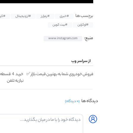
برچسب ها
#خبری
#رمزارز
#ارزدیجیتال
#کری
#اوکراین
#بیت کوین
منبع:
www.instagram.com
از سراسر وب
فروش خودروی شما به بهترین قیمت بازار ✅
خرید 4 ق
نیاز به تلفن
دیدگاه ها
(۰ دیدگاه)