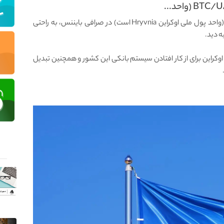
با مشاهده حجم تراکنش‌ها برای جفت ارز BTC/UAH (واحد پول ملی اوکراین Hryvnia است) در صرافی بایننس، به راحتی
ه دید.
 اوکراین برای از کار افتادن سیستم بانکی این کشور و همچنین تبدیل