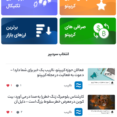
انتخاب سردبیر
فعالان حوزه کریپتو، نااریب یک خبر برای شما دارد! –
دعوت به فعالیت در مجله کریپتو
نااریب
۱
۱
کارشناس بلومبرگ زنگ خطر را به صدا در می آورد: بیت
کوین در معرض خطر سقوط بزرگ است - دلیل آن
چیست؟
نااریب
۰
۲