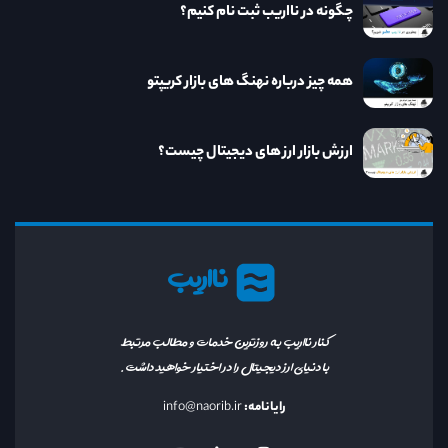
چگونه در نااریب ثبت نام کنیم؟
همه چیز درباره نهنگ های بازار کریپتو
ارزش بازار ارز های دیجیتال چیست؟
نااریب
کنار نااریب به روزترین خدمات و مطالب مرتبط
با دنیای ارز دیجیتال را در اختیار خواهید داشت.
رایانامه:
info@naorib.ir