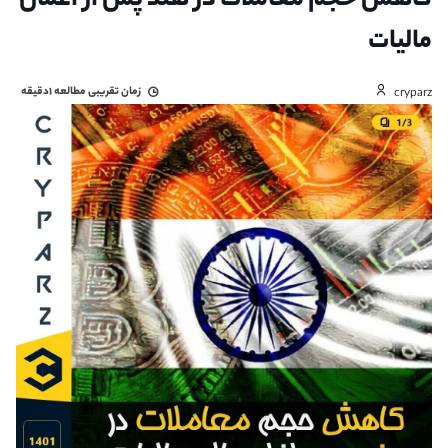
کاهش حجم معاملات در هند پس از اعمال
مالیات
زمان تقریبی مطالعه
۱دقیقه
cryparz