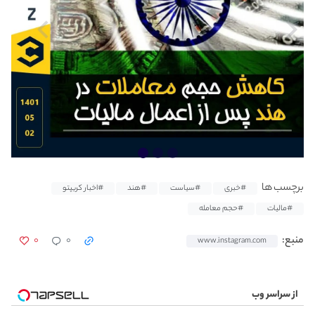
برچسب ها
#خبری
#سیاست
#هند
#اخبار کریپتو
#مالیات
#حجم معامله
۰
۰
منبع:
www.instagram.com
از سراسر وب