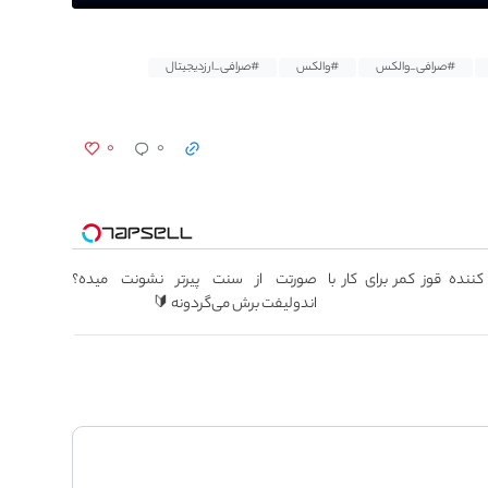
#صرافی_والکس
#والکس
#صرافی_ارزدیجیتال
۰
۰
ننده قوز کمر برای کار با
صورتت از سنت پیرتر نشونت میده؟
اندولیفت برش می‌گردونه 🔰