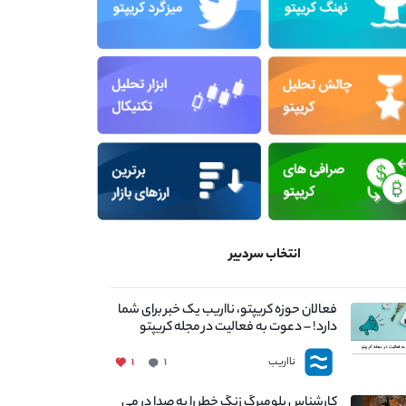
انتخاب سردبیر
فعالان حوزه کریپتو، نااریب یک خبر برای شما
دارد! – دعوت به فعالیت در مجله کریپتو
نااریب
۱
۱
کارشناس بلومبرگ زنگ خطر را به صدا در می