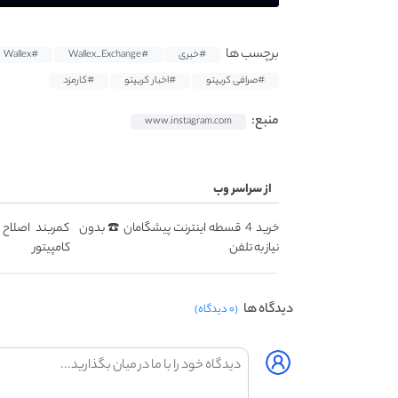
برچسب ها
#خبری
#Wallex_Exchange
#Wallex
#صرافی کریپتو
#اخبار کریپتو
#کارمزد
منبع:
www.instagram.com
از سراسر وب
خرید 4 قسطه اینترنت پیشگامان ☎️ بدون
کمربند اصلاح ک
نیاز به تلفن
کامپیتور
دیدگاه ها
(۰ دیدگاه)