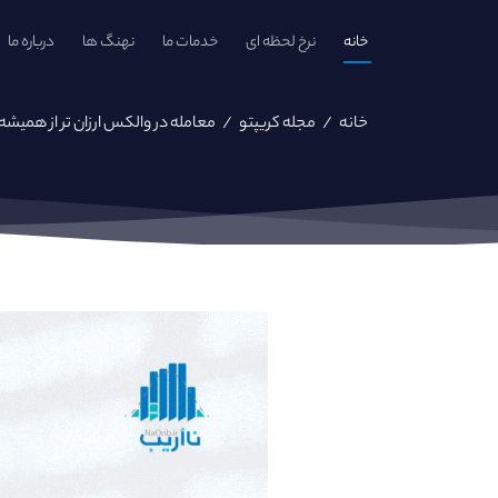
خانه
نرخ لحظه ای
خدمات ما
نهنگ ها
درباره ما
خانه
/
مجله کریپتو
/
معامله در والکس ارزان تر از همیشه - از ۸ شهریو