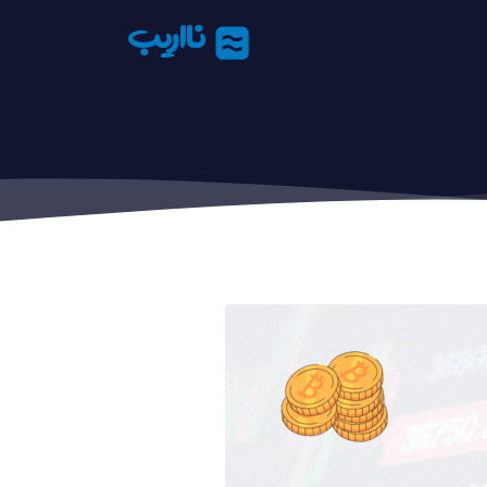
نااریب