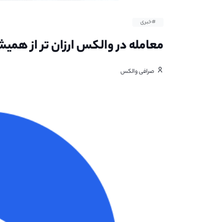
#خبری
معامله در والکس ارزان تر از همیشه - از ۸ شه
صرافی والکس