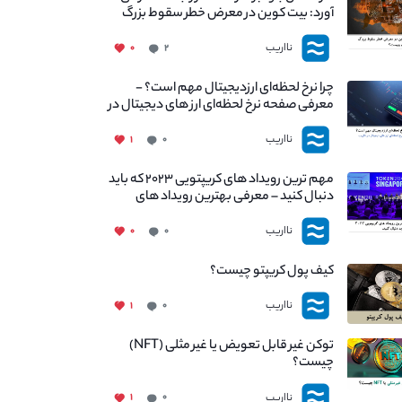
آورد: بیت کوین در معرض خطر سقوط بزرگ
است - دلیل آن چیست؟
نااریب
۰
۲
چرا نرخ لحظه‌ای ارزدیجیتال مهم است؟ -
معرفی صفحه نرخ لحظه‌ای ارز های دیجیتال در
نااریب
نااریب
۱
۰
مهم ترین رویداد های کریپتویی ۲۰۲۳ که باید
دنبال کنید – معرفی بهترین رویداد های
جهانی
نااریب
۰
۰
کیف پول کریپتو چیست؟
نااریب
۱
۰
توکن غیر قابل تعویض یا غیر مثلی (NFT)
چیست؟
نااریب
۱
۰