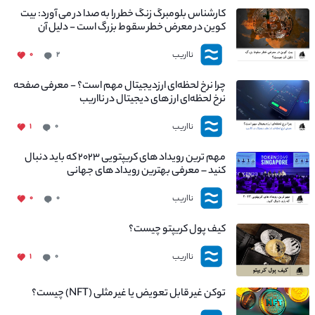
کارشناس بلومبرگ زنگ خطر را به صدا در می آورد: بیت
کوین در معرض خطر سقوط بزرگ است - دلیل آن
چیست؟
نااریب
۰
۲
چرا نرخ لحظه‌ای ارزدیجیتال مهم است؟ - معرفی صفحه
نرخ لحظه‌ای ارز های دیجیتال در نااریب
نااریب
۱
۰
مهم ترین رویداد های کریپتویی ۲۰۲۳ که باید دنبال
کنید – معرفی بهترین رویداد های جهانی
نااریب
۰
۰
کیف پول کریپتو چیست؟
نااریب
۱
۰
توکن غیر قابل تعویض یا غیر مثلی (NFT) چیست؟