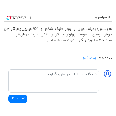
از سراسر وب
به جشنواره ایمپلنت تهران
با پودر جلبک شکم و
200 میلیون وام ❗❗ با احراز
خوش اومدی! | فرصت
پهلوتو آب کن و مانکن
هویت در آبان تتر
محدوده! مشاوره رایگان
شو(تخفیف تا امشب)
بگیر!
دیدگاه ها
(۰ دیدگاه)