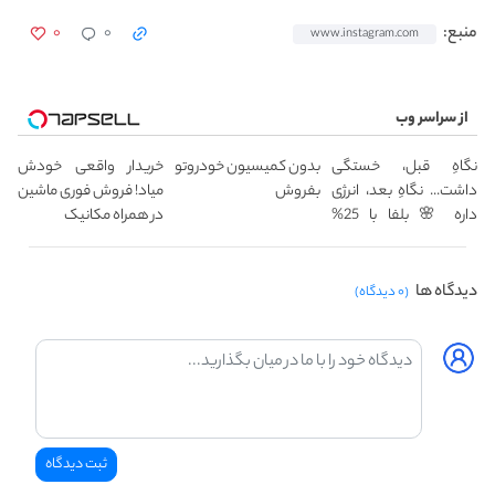
۰
۰
منبع:
www.instagram.com
از سراسر وب
نگاهِ قبل، خستگی
بدون کمیسیون خودروتو
خریدار واقعی خودش
داشت... نگاهِ بعد، انرژی
بفروش
میاد! فروش فوری ماشین
داره 🌸 بلفا با 25%
در همراه مکانیک
تخفیف
دیدگاه ها
(۰ دیدگاه)