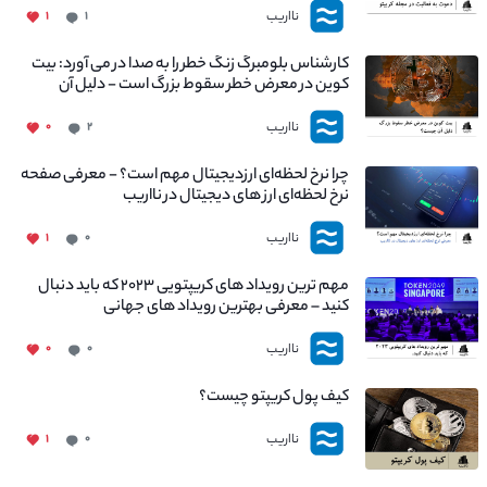
نااریب
۱
۱
کارشناس بلومبرگ زنگ خطر را به صدا در می آورد: بیت
کوین در معرض خطر سقوط بزرگ است - دلیل آن
چیست؟
نااریب
۰
۲
چرا نرخ لحظه‌ای ارزدیجیتال مهم است؟ - معرفی صفحه
نرخ لحظه‌ای ارز های دیجیتال در نااریب
نااریب
۱
۰
مهم ترین رویداد های کریپتویی ۲۰۲۳ که باید دنبال
کنید – معرفی بهترین رویداد های جهانی
نااریب
۰
۰
کیف پول کریپتو چیست؟
نااریب
۱
۰