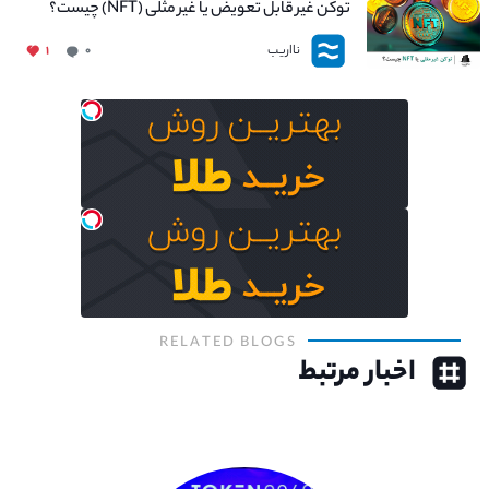
توکن غیر قابل تعویض یا غیر مثلی (NFT) چیست؟
نااریب
۱
۰
RELATED BLOGS
اخبار مرتبط