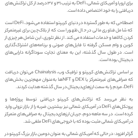
برای اروپا و آمریکای شمالی، DeFi به ترتیب ۳۱ و ۳۷ درصد از کل تراکنش‌های
دریافتی را به خود اختصاص داده است.
اصطلاحی که به طور گسترده در دنیای کریپتو استفاده می‌شود، DeFi است
که شامل فناوری مالی در حال ظهور است که از بلاک‌چین برای غیرمتمرکز
کردن کالاها و خدمات استفاده می کند. از نظر تئوری، این شامل هر چیزی از
کوین و وام مسکن گرفته تا فایل‌های صوتی و برنامه‌های اشتراک‌گذاری
است. در طول سال گذشته، این به معنای تجارت سوداگرانه دارایی‌های
دیجیتال بوده است.
بر اساس تراکنش‌های کریپتو و ترافیک وب، Chainalysis می‌توان دریافت
که صرافی‌های غیرمتمرکز یا DEX و NFT‌ها به‌عنوان مهم‌ترین بخش‌های
DeFi، مردم را به سمت ارزهای‌دیجیتال در سال گذشته هدایت کردند.
به نظر می‌رسد که تراکنش‌های کریپتو دریافتی توسط پروژه‌ها و
پروتکل‌های DeFi در آمریکای شمالی نیز بیشترین ضربه را از بازار نزولی وارد
کرده است. در سه ماهه دوم، جریان ارزهای‌دیجیتال به صرافی‌های متمرکز
در آمریکای شمالی مثبت بوده که با خروجی‌های DeFi ملغی شد.
گرائر افزود: در حالی که آمریکای شمالی به عنوان دومین بازار بزرگ کریپتو در