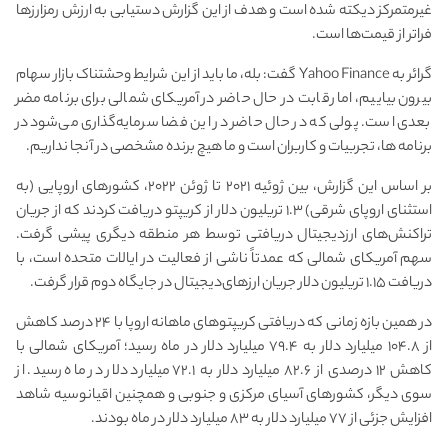
غیرمتمرکز دیکته شده است و هدف از این گزارش دستیابی به ارزش رمزارزها
فراتر از قیمت‌ها است.
گرائر به Yahoo Finance گفت: بله، ما باید از این شرایط وحشتناک بازار سهام
بیرون بیاییم، اما رقابت در حال حاضر در آمریکای شمالی برای برنامه مضر
بعدی است. پولی که در حال حاضر در این فضا سرمایه‌گذاری می‌شود در
برنامه ها، تجربیات و کاربران است و ما هیچ برنده مشخصی در آنجا نداریم.
بر اساس این گزارش، بین ژوئیه ۲۰۲۱ تا ژوئن ۲۰۲۲، کشورهای اروپایی (به
استثنای اروپای شرقی) ۱.۳ تریلیون دلار از کریپتو دریافت کردند که از جریان
تراکنش‌های ارز‌دیجیتال دریافتی توسط هر منطقه دیگری پیشی گرفت.
سهم آمریکای شمالی که عمدتاً ناشی از فعالیت در ایالات متحده است، با
دریافت ۱.۱۵ تریلیون دلار جریان ارزهای‌دیجیتال در جایگاه دوم قرار گرفت.
در همین بازه زمانی که دریافتی کریپتوهای ماهانه اروپا با ۲۴ درصد کاهش
از ۱۰۴.۸ میلیارد دلار به ۷۹.۴ میلیارد دلار در ماه رسید؛ آمریکای شمالی با
کاهش ۱۲ درصدی از ۸۲.۶ میلیارد دلار به ۷۲.۱ میلیارد دلار در ماه رسید. از
سوی دیگر، کشورهای آسیای مرکزی و جنوبی و همچنین اقیانوسیه شاهد
افزایش جزئی از ۷۷ میلیارد دلار به ۸۳ میلیارد دلار در ماه بودند.