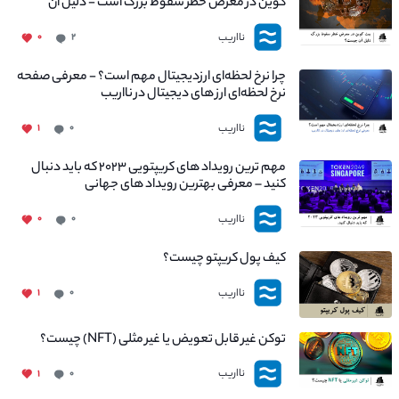
کوین در معرض خطر سقوط بزرگ است - دلیل آن
چیست؟
نااریب
۰
۲
چرا نرخ لحظه‌ای ارزدیجیتال مهم است؟ - معرفی صفحه
نرخ لحظه‌ای ارز های دیجیتال در نااریب
نااریب
۱
۰
مهم ترین رویداد های کریپتویی ۲۰۲۳ که باید دنبال
کنید – معرفی بهترین رویداد های جهانی
نااریب
۰
۰
کیف پول کریپتو چیست؟
نااریب
۱
۰
توکن غیر قابل تعویض یا غیر مثلی (NFT) چیست؟
نااریب
۱
۰