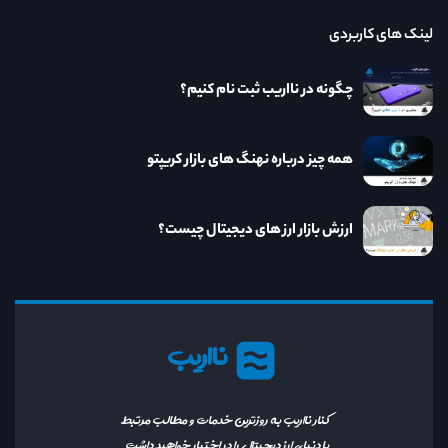
لینک های کاربردی
چگونه در نااریب ثبت نام کنیم؟
همه چیز درباره نهنگ های بازار کریپتو
ارزش بازار ارز های دیجیتال چیست؟
نااریب
کنار نااریب به روزترین خدمات و مطالب مرتبط
با دنیای ارز دیجیتال را در اختیار خواهید داشت.