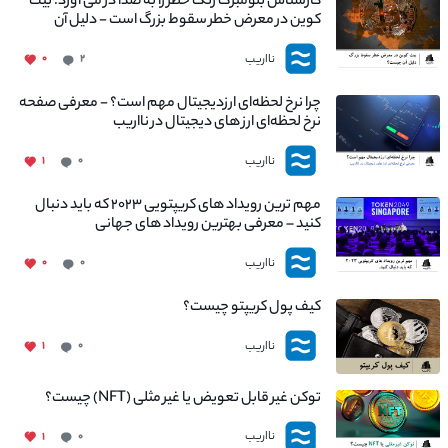
کارشناس بلومبرگ زنگ خطر را به صدا در می آورد: بیت
کوین در معرض خطر سقوط بزرگ است - دلیل آن
چیست؟
نااریب
۰
۲
چرا نرخ لحظه‌ای ارزدیجیتال مهم است؟ - معرفی صفحه
نرخ لحظه‌ای ارز های دیجیتال در نااریب
نااریب
۱
۰
مهم ترین رویداد های کریپتویی ۲۰۲۳ که باید دنبال
کنید – معرفی بهترین رویداد های جهانی
نااریب
۰
۰
کیف پول کریپتو چیست؟
نااریب
۱
۰
توکن غیر قابل تعویض یا غیر مثلی (NFT) چیست؟
نااریب
۱
۰