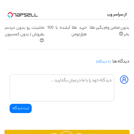
از سراسر وب
بدون ضامن وام بگیر، طلا
خرید طلا آبشده با 100
ماشینت رو بدون دردسر
بخر 😍
هزار تومن
بفروش | بدون کمسیون
😍
دیدگاه ها
(۰ دیدگاه)