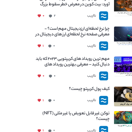
آورد: بیت کوین در معرض خطر سقوط بزرگ
است - دلیل آن چیست؟
نااریب
۰
۲
چرا نرخ لحظه‌ای ارزدیجیتال مهم است؟ -
معرفی صفحه نرخ لحظه‌ای ارز های دیجیتال در
نااریب
نااریب
۱
۰
مهم ترین رویداد های کریپتویی ۲۰۲۳ که باید
دنبال کنید – معرفی بهترین رویداد های
جهانی
نااریب
۰
۰
کیف پول کریپتو چیست؟
نااریب
۱
۰
توکن غیر قابل تعویض یا غیر مثلی (NFT)
چیست؟
نااریب
۱
۰