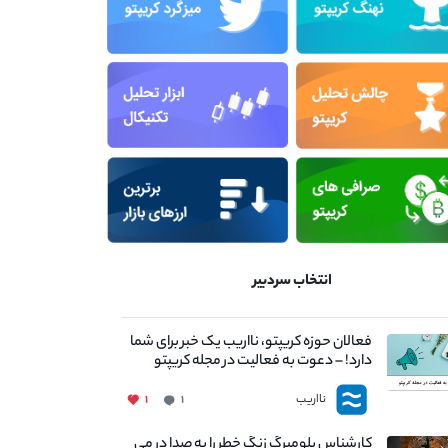
انتخاب سردبیر
فعالان حوزه کریپتو، نااریب یک خبر برای شما
دارد! – دعوت به فعالیت در مجله کریپتو
نااریب
۱
۱
کارشناس بلومبرگ زنگ خطر را به صدا در می