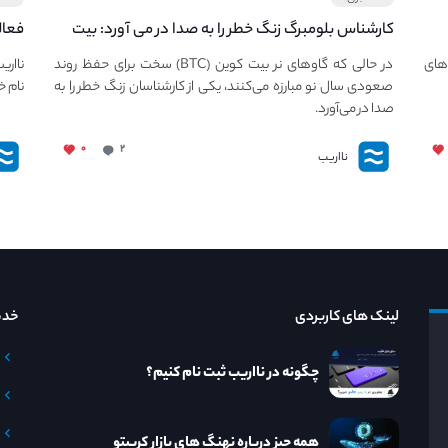
کارشناس بلومبرگ زنگ خطر را به صدا در می آورد: بیت
فعال
کوین در معرض خطر سقوط بزرگ است - دلیل آن
دعوت
های
در حالی که گاوهای نر بیت کوین (BTC) سخت برای حفظ روند
نااری
چیست؟
صعودی سال نو مبارزه می‌کنند، یکی از کارشناسان زنگ خطر را به
نام خ
صدا در می‌آورد.
۰
۲
نااریب
لینک های کاربردی
خدم
چگونه در نااریب ثبت نام کنیم؟
همه چیز درباره نهنگ های بازار کریپتو