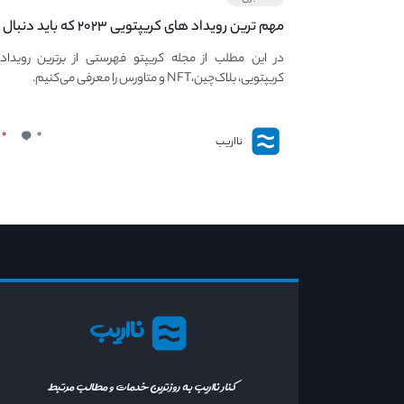
مهم ترین رویداد های کریپتویی ۲۰۲۳ که باید دنبال
کنید – معرفی بهترین رویداد های جهانی
در این مطلب از مجله کریپتو فهرستی از برترین رویداد
کریپتویی، بلاک‌چین،NFT و متاورس را معرفی می‌کنیم.
۰
۰
نااریب
نااریب
کنار نااریب به روزترین خدمات و مطالب مرتبط