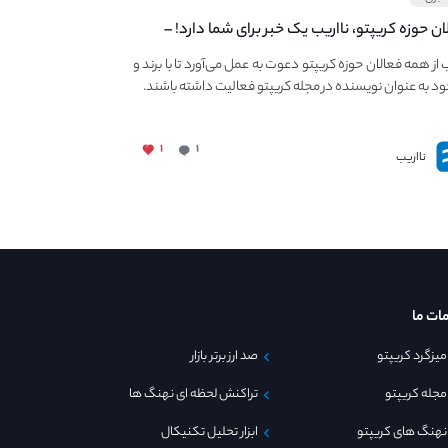
ان حوزه کریپتو، نااریب یک خبر برای شما دارد! –
 به فعالیت در مجله کریپتو
ب از همه فعالان حوزه کریپتو دعوت به عمل می‌آورد تا با برند و
ود به عنوان نویسنده در مجله کریپتو فعالیت داشته باشند.
۱
۱
نااریب
ات ما
میزگرد کریپتو
صد ارز برتر بازار
مجله کریپتو
تراکنش لحظه ای نهنگ ها
نهنگ های کریپتو
ابزار تحلیل تکنیکال