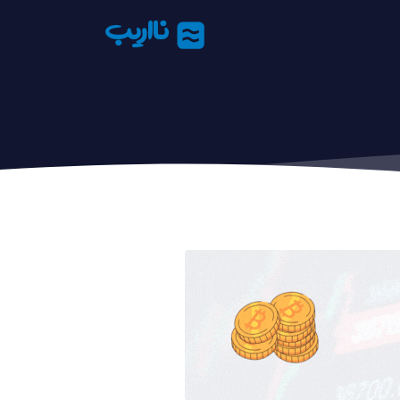
نااریب