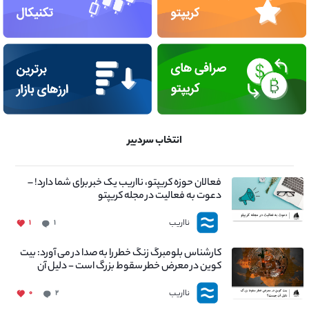
انتخاب سردبیر
فعالان حوزه کریپتو، نااریب یک خبر برای شما دارد! –
دعوت به فعالیت در مجله کریپتو
نااریب
۱
۱
کارشناس بلومبرگ زنگ خطر را به صدا در می آورد: بیت
کوین در معرض خطر سقوط بزرگ است - دلیل آن
چیست؟
نااریب
۰
۲