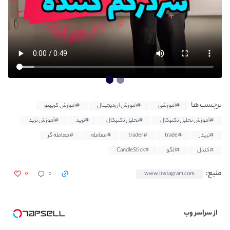
برچسب ها
#آموزشی
#آموزش ارزدیجیتال
#آموزش کریپتو
#آموزش تحلیل تکنیکال
#تحلیل تکنیکال
#ترید
#آموزش ترید
#تریدر
#trade
#trader
#معامله
#معامله گر
#کندل
#الگو
#CandleStick
۰
۰
منبع:
www.instagram.com
از سراسر وب