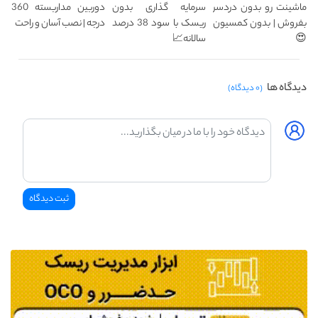
ماشینت رو بدون دردسر
سرمایه گذاری بدون
دوربین مداربسته 360
بفروش | بدون کمسیون
ریسک با سود 38 درصد
درجه | نصب آسان و راحت
😍
سالانه📈
دیدگاه ها
(۰ دیدگاه)