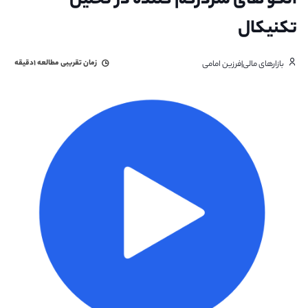
الگو های سردرگم کننده در تحلیل
تکنیکال
زمان تقریبی مطالعه
۱دقیقه
بازارهای مالی|فرزین امامی