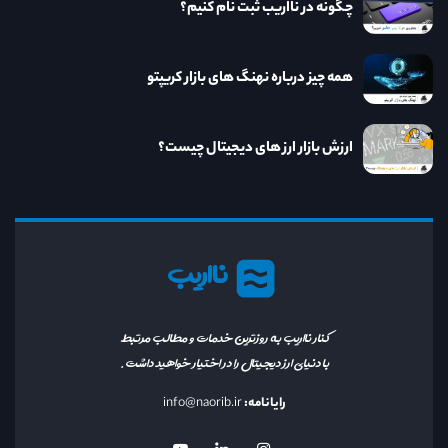
چگونه در نااریب ثبت نام کنیم؟
همه چیز درباره نهنگ های بازار کریپتو
ارزش بازار ارز های دیجیتال چیست؟
نااریب
کنار نااریب به روزترین خدمات و مطالب مرتبط
با دنیای ارز دیجیتال را در اختیار خواهید داشت.
رایانامه:
info@naorib.ir