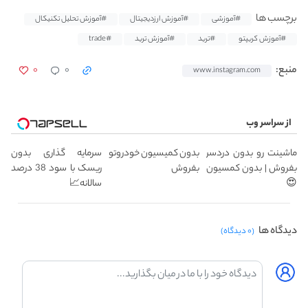
برچسب ها
#آموزشی
#آموزش ارزدیجیتال
#آموزش تحلیل تکنیکال
#آموزش کریپتو
#ترید
#آموزش ترید
#trade
۰
۰
منبع:
www.instagram.com
از سراسر وب
ماشینت رو بدون دردسر
بدون کمیسیون خودروتو
سرمایه گذاری بدون
بفروش | بدون کمسیون
بفروش
ریسک با سود 38 درصد
😍
سالانه📈
دیدگاه ها
(۰ دیدگاه)