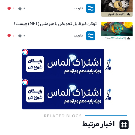
نااریب
۱
۰
توکن غیر قابل تعویض یا غیر مثلی (NFT) چیست؟
نااریب
۱
۰
RELATED BLOGS
اخبار مرتبط