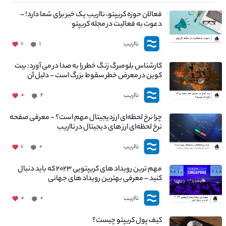
فعالان حوزه کریپتو، نااریب یک خبر برای شما دارد! –
دعوت به فعالیت در مجله کریپتو
نااریب
۱
۱
کارشناس بلومبرگ زنگ خطر را به صدا در می آورد: بیت
کوین در معرض خطر سقوط بزرگ است - دلیل آن
چیست؟
نااریب
۰
۲
چرا نرخ لحظه‌ای ارزدیجیتال مهم است؟ - معرفی صفحه
نرخ لحظه‌ای ارز های دیجیتال در نااریب
نااریب
۱
۰
مهم ترین رویداد های کریپتویی ۲۰۲۳ که باید دنبال
کنید – معرفی بهترین رویداد های جهانی
نااریب
۰
۰
کیف پول کریپتو چیست؟