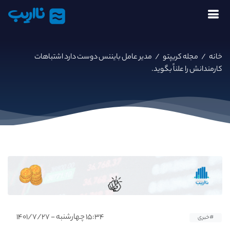
نااریب
خانه
/
مجله کریپتو
/
مدیر عامل بایننس دوست دارد اشتباهات
کارمندانش را علناً بگوید.
۱۵:۳۴ چهارشنبه - ۱۴۰۱/۷/۲۷
#خبری