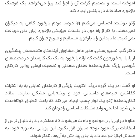
آموخته است؛ و تصمیم گرفت آن را اجرا کند زیرا می‌خواهد یک فرهنگ
بازخورد صادقانه در بایننس ایجاد کند.
ژائو نوشت: احساس می‌کنم ۹۹ درصد مردم بازخورد کافی به دیگران
نمی‌دهند. با کار از راه دور، در جلسات فیزیکی بازخورد زبان بدن دریافت
نمی‌کنیم. ما باید این را با بازخورد مستقیم و صریح جبران کنیم.
دکتر گلب تسیپورسکی، مدیر عامل مشاوران آینده‌کار، متخصصان پیشگیری
از بلایا، به فورچون گفت که ارائه بازخورد به تک تک کارمندان در محیط‌های
گروهی بزرگ نشان‌دهنده فقدان همدلی و تضعیف ایمنی روانی کارکنان
است.
او گفت: در یک گروه بزرگ، اکثریت بزرگی از کارمندان تمایلی به به اشتراک
گذاشتن جنبه‌های داستانی خود و ریشه‌یابی مشکل ندارند. انتقاد
تکان‌دهنده ژائو یک نوار چسب ایجاد می‌کند که باعث انطباق کوتاه‌مدت
می شود، اما نمی‌تواند مشکلات اساسی را درمان کند.
علاوه بر این این موضوع باعث می‌شود که عملکرد بد به دلیل ترس از
انتقادات بزرگ مورد توجه مدیران قرار نگیرد. این پویایی، به نوبه خود، به
مسائل اجازه خواهد داد به جای پرداختن به آن‌ها، تندتر شوند.