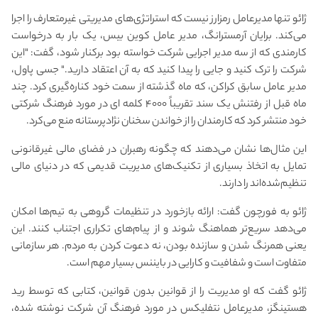
ژائو تنها مدیرعامل رمزارز نیست که استراتژی‌های مدیریتی غیرمتعارف را اجرا
می‌کند. برایان آرمسترانگ، مدیر عامل کوین بیس، یک بار به درخواست
کارمندی که از سه مدیر اجرایی شرکت خواسته بود برکنار شود، گفت: "این
شرکت را ترک کنید و جایی را پیدا کنید که به آن اعتقاد دارید." جسی پاول،
مدیر عامل سابق کراکن، که ماه گذشته از سمت خود کناره‌گیری کرد. چند
ماه قبل از رفتنش یک سند تقریباً ۴۰۰۰ کلمه ای در مورد فرهنگ شرکتی
خود منتشر کرد که کارمندان را از خواندن سخنان نژادپرستانه منع می‌کرد.
این مثال‌ها نشان می‌دهند که چگونه رهبران در فضای مالی غیرقانونی
تمایل به اتخاذ بسیاری از تکنیک‌های مدیریت قدیمی که در دنیای مالی
تنظیم‌شده‌اند را دارند.
ژائو به فورچون گفت: ارائه بازخورد در تنظیمات گروهی به تیم‌ها امکان
می‌دهد سریع‌تر هماهنگ شوند و از پیام‌های تکراری اجتناب کنند. این
یعنی همرنگ شدن و سازنده بودن، نه دعوت کردن به مردم. هر سازمانی
متفاوت است و شفافیت و کارایی در بایننس بسیار مهم است.
ژائو گفت که او مدیریت را از قوانین بدون قوانین، کتابی که توسط رید
هستینگز، مدیرعامل نتفلیکس در مورد فرهنگ آن شرکت نوشته شده،