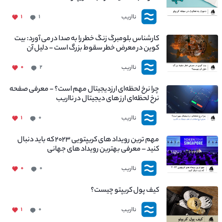
نااریب
۱
۱
کارشناس بلومبرگ زنگ خطر را به صدا در می آورد: بیت
کوین در معرض خطر سقوط بزرگ است - دلیل آن
چیست؟
نااریب
۰
۲
چرا نرخ لحظه‌ای ارزدیجیتال مهم است؟ - معرفی صفحه
نرخ لحظه‌ای ارز های دیجیتال در نااریب
نااریب
۱
۰
مهم ترین رویداد های کریپتویی ۲۰۲۳ که باید دنبال
کنید – معرفی بهترین رویداد های جهانی
نااریب
۰
۰
کیف پول کریپتو چیست؟
نااریب
۱
۰