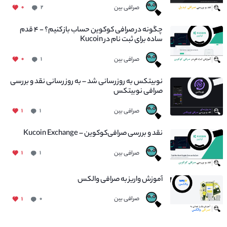
صرافی بین
۰
۲
چگونه در صرافی کوکوین حساب باز کنیم؟ - ۴ قدم
ساده برای ثبت نام در Kucoin
صرافی بین
۰
۱
نوبیتکس به روزرسانی شد – به روز رسانی نقد و بررسی
صرافی نوبیتکس
صرافی بین
۱
۱
نقد و بررسی صرافی‌کوکوین – Kucoin Exchange
صرافی بین
۱
۱
آموزش واریز به صرافی والکس
صرافی بین
۱
۰