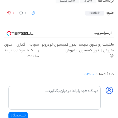
برچسب ها
#خبری
#اخبار کریپتو
۰
۰
منبع:
naorib.ir
از سراسر وب
ماشینت رو بدون دردسر
بدون کمیسیون خودروتو
سرمایه گذاری بدون
بفروش | بدون کمسیون
بفروش
ریسک با سود 38 درصد
😍
سالانه📈
دیدگاه ها
(۰ دیدگاه)