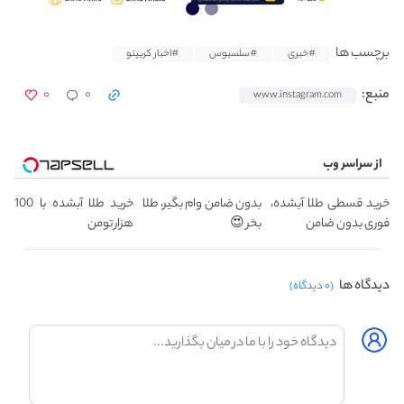
برچسب ها
#خبری
#سلسیوس
#اخبار کریپتو
۰
۰
منبع:
www.instagram.com
از سراسر وب
خرید قسطی طلا آبشده،
بدون ضامن وام بگیر، طلا
خرید طلا آبشده با 100
فوری بدون ضامن
بخر 😍
هزار تومن
دیدگاه ها
(۰ دیدگاه)