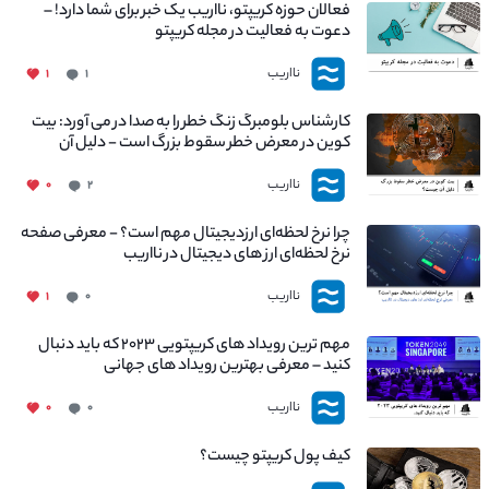
فعالان حوزه کریپتو، نااریب یک خبر برای شما دارد! –
دعوت به فعالیت در مجله کریپتو
نااریب
۱
۱
کارشناس بلومبرگ زنگ خطر را به صدا در می آورد: بیت
کوین در معرض خطر سقوط بزرگ است - دلیل آن
چیست؟
نااریب
۰
۲
چرا نرخ لحظه‌ای ارزدیجیتال مهم است؟ - معرفی صفحه
نرخ لحظه‌ای ارز های دیجیتال در نااریب
نااریب
۱
۰
مهم ترین رویداد های کریپتویی ۲۰۲۳ که باید دنبال
کنید – معرفی بهترین رویداد های جهانی
نااریب
۰
۰
کیف پول کریپتو چیست؟