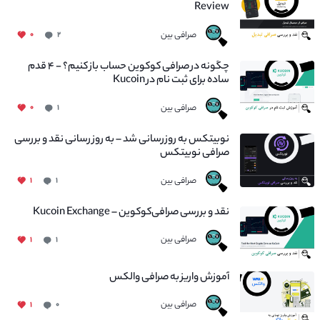
Review
صرافی بین
۰
۲
چگونه در صرافی کوکوین حساب باز کنیم؟ - ۴ قدم
ساده برای ثبت نام در Kucoin
صرافی بین
۰
۱
نوبیتکس به روزرسانی شد – به روز رسانی نقد و بررسی
صرافی نوبیتکس
صرافی بین
۱
۱
نقد و بررسی صرافی‌کوکوین – Kucoin Exchange
صرافی بین
۱
۱
آموزش واریز به صرافی والکس
صرافی بین
۱
۰