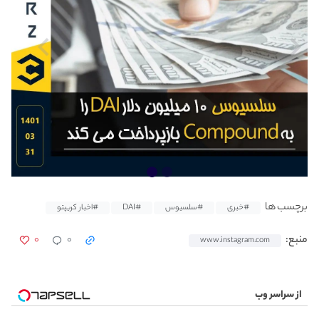
برچسب ها
#خبری
#سلسیوس
#DAI
#اخبار کریپتو
۰
۰
منبع:
www.instagram.com
از سراسر وب