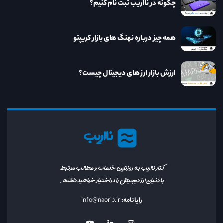
چگونه در نااریب ثبت نام کنیم؟
همه چیز درباره نهنگ های بازار کریپتو
ارزش بازار ارز های دیجیتال چیست؟
نااریب
کنار نااریب به روزترین خدمات و مطالب مرتبط
با دنیای ارز دیجیتال را در اختیار خواهید داشت.
رایانامه:
info@naorib.ir