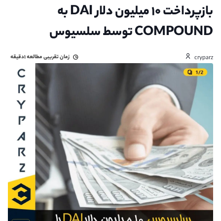
بازپرداخت ۱۰ میلیون دلار DAI به
COMPOUND توسط سلسیوس
زمان تقریبی مطالعه
۱دقیقه
cryparz