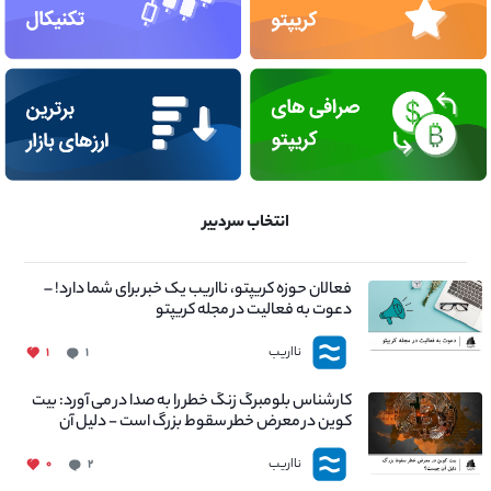
انتخاب سردبیر
فعالان حوزه کریپتو، نااریب یک خبر برای شما دارد! –
دعوت به فعالیت در مجله کریپتو
نااریب
۱
۱
کارشناس بلومبرگ زنگ خطر را به صدا در می آورد: بیت
کوین در معرض خطر سقوط بزرگ است - دلیل آن
چیست؟
نااریب
۰
۲