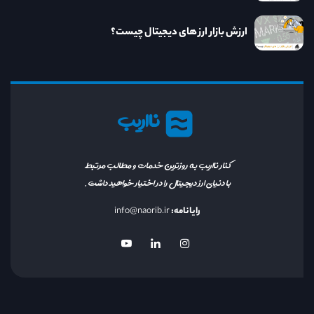
ارزش بازار ارز های دیجیتال چیست؟
نااریب
کنار نااریب به روزترین خدمات و مطالب مرتبط
با دنیای ارز دیجیتال را در اختیار خواهید داشت.
رایانامه:
info@naorib.ir