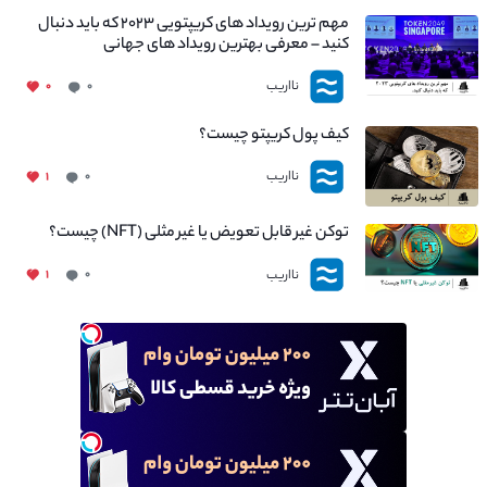
مهم ترین رویداد های کریپتویی ۲۰۲۳ که باید دنبال
کنید – معرفی بهترین رویداد های جهانی
نااریب
۰
۰
کیف پول کریپتو چیست؟
نااریب
۱
۰
توکن غیر قابل تعویض یا غیر مثلی (NFT) چیست؟
نااریب
۱
۰