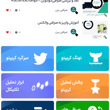
نقد و بررسی صرافی‌کوکوین – Kucoin Exchange
صرافی بین
۱
۱
آموزش واریز به صرافی والکس
صرافی بین
۱
۰