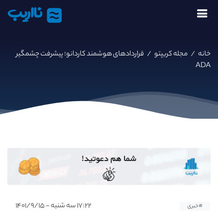
نااریب
خانه
/
مجله کریپتو
/
قراردادهای هوشمند کاردانو؛ پیشرفت چشمگیر
ADA
۱۷:۲۲ سه شنبه - ۱۴۰۱/۹/۱۵
#خبری