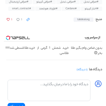
#صرافی تبدیل
#صرافی_تبدیل
#صرافی کریپتو
#صرافی ارزدیجیتال
#اخبار کریپتو
#Cardano
#قرارداد هوشمند
#smart_contract
۱
۱
منبع:
tabdeal.org
از سراسر وب
بدون ضامن وام بگیر، طلا
خرید شمش 1 گرمی از
خرید طلا قسطی شد!!!!!!
بخر 😍
طلاسی
دیدگاه ها
(۱ دیدگاه)