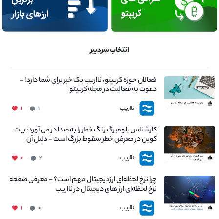
انتخاب سردبیر
فعالان حوزه کریپتو، نااریب یک خبر برای شما دارد! –
دعوت به فعالیت در مجله کریپتو
نااریب
۱
۱
کارشناس بلومبرگ زنگ خطر را به صدا در می آورد: بیت
کوین در معرض خطر سقوط بزرگ است - دلیل آن
چیست؟
نااریب
۰
۲
چرا نرخ لحظه‌ای ارزدیجیتال مهم است؟ - معرفی صفحه
نرخ لحظه‌ای ارز های دیجیتال در نااریب
نااریب
۱
۰