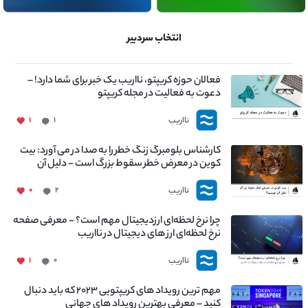
انتخاب سردبیر
فعالان حوزه کریپتو، نااریب یک خبر برای شما دارد! –
دعوت به فعالیت در مجله کریپتو
نااریب
۱
۱
کارشناس بلومبرگ زنگ خطر را به صدا در می آورد: بیت
کوین در معرض خطر سقوط بزرگ است - دلیل آن
چیست؟
نااریب
۰
۲
چرا نرخ لحظه‌ای ارزدیجیتال مهم است؟ - معرفی صفحه
نرخ لحظه‌ای ارز های دیجیتال در نااریب
نااریب
۱
۰
مهم ترین رویداد های کریپتویی ۲۰۲۳ که باید دنبال
کنید – معرفی بهترین رویداد های جهانی