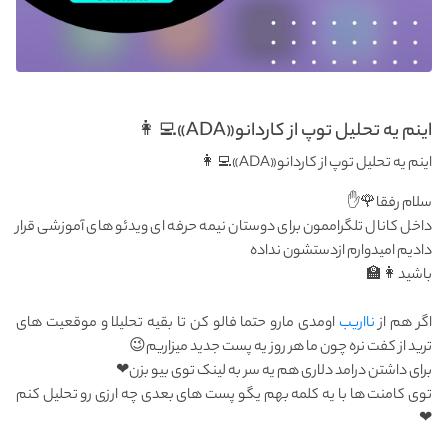
اینم یه تحلیل توپ از کاردانو«ADA»👩‍💻
اینم یه تحلیل توپ از کاردانو«ADA»👩‍💻
سلام رفقا🌹✋
داخل کانال تلگراممون برای دوستان نیمه حرفه ای ویدئو های آموزشی قرار
دادیم امیدوارم ازدستشون نداده
باشید👩‍🏫
اگر هم از
نااریب
اومدی مارو حتما فالو کن تا بقیه تحلیلا و موقعیت های
ترید از کفت نره چون ما هر روز یه پست جدید میزاریم😉
برای داشتن درامد دلاری هم یه سر به لینک توی بیو بزن❤
توی کامنت ها با یه کلمه بهم یگو پست های بعدی چه ارزی رو تحلیل کنم
❤