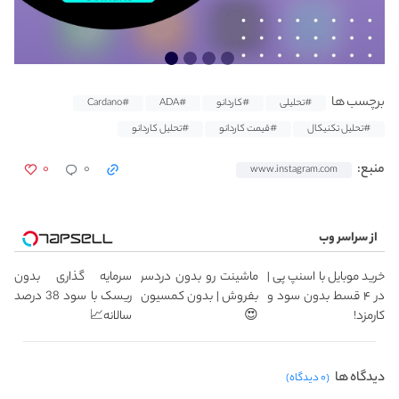
برچسب ها
#تحلیلی
#کاردانو
#ADA
#Cardano
#تحلیل تکنیکال
#قیمت کاردانو
#تحلیل کاردانو
۰
۰
منبع:
www.instagram.com
از سراسر وب
خرید موبایل با اسنپ پی |
ماشینت رو بدون دردسر
سرمایه گذاری بدون
در ۴ قسط بدون سود و
بفروش | بدون کمسیون
ریسک با سود 38 درصد
کارمزد!
😍
سالانه📈
دیدگاه ها
(۰ دیدگاه)