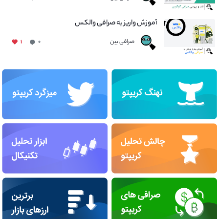
آموزش واریز به صرافی والکس
صرافی بین
۱
۰