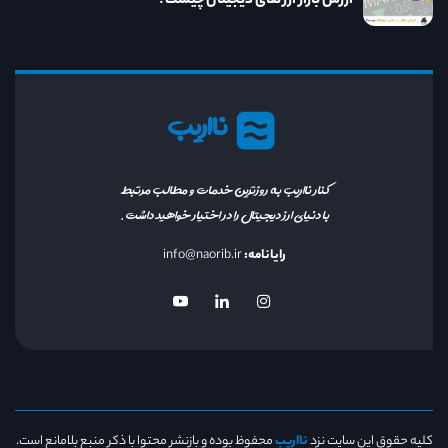
ارزش بازار ارز های دیجیتال چیست؟
نااریب
کنار نااریب به روزترین خدمات و مطالب مرتبط
با دنیای ارز دیجیتال را در اختیار خواهید داشت.
رایانامه:
info@naorib.ir
کلیه حقوق این سایت نزد
نااریب
محفوظ بوده و بازنشر محتوا با ذکر منبع بلامانع است.