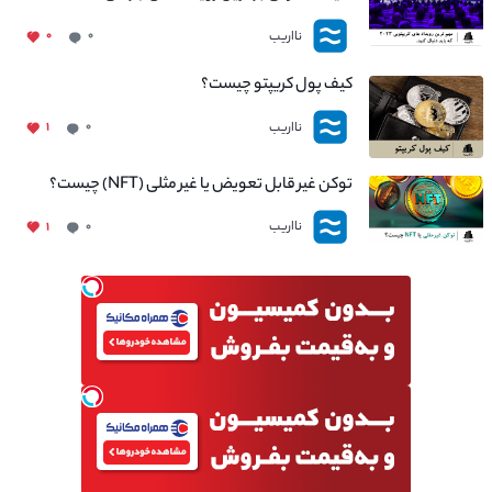
نااریب
۰
۰
کیف پول کریپتو چیست؟
نااریب
۱
۰
توکن غیر قابل تعویض یا غیر مثلی (NFT) چیست؟
نااریب
۱
۰