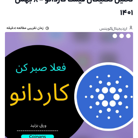
تحلیل تکنیکال قیمت کاردانو - ۸ بهمن
۱۴۰۱
زمان تقریبی مطالعه
۱دقیقه
ارزدیجیتال|کویننس