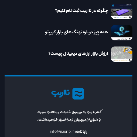
چگونه در نااریب ثبت نام کنیم؟
همه چیز درباره نهنگ های بازار کریپتو
ارزش بازار ارز های دیجیتال چیست؟
نااریب
کنار نااریب به روزترین خدمات و مطالب مرتبط
با دنیای ارز دیجیتال را در اختیار خواهید داشت.
رایانامه:
info@naorib.ir