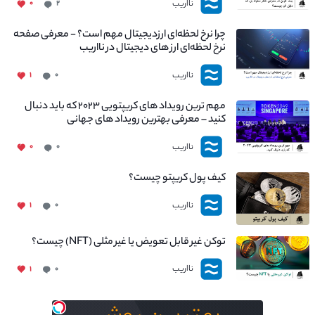
نااریب
۰
۲
چرا نرخ لحظه‌ای ارزدیجیتال مهم است؟ - معرفی صفحه
نرخ لحظه‌ای ارز های دیجیتال در نااریب
نااریب
۱
۰
مهم ترین رویداد های کریپتویی ۲۰۲۳ که باید دنبال
کنید – معرفی بهترین رویداد های جهانی
نااریب
۰
۰
کیف پول کریپتو چیست؟
نااریب
۱
۰
توکن غیر قابل تعویض یا غیر مثلی (NFT) چیست؟
نااریب
۱
۰