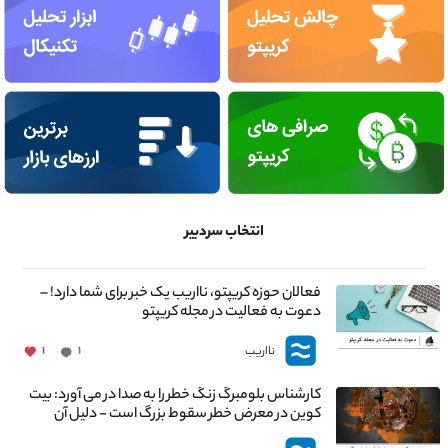
انتخاب سردبیر
فعالان حوزه کریپتو، نااریب یک خبر برای شما دارد! –
دعوت به فعالیت در مجله کریپتو
نااریب
۱
۱
کارشناس بلومبرگ زنگ خطر را به صدا در می آورد: بیت
کوین در معرض خطر سقوط بزرگ است - دلیل آن
چیست؟