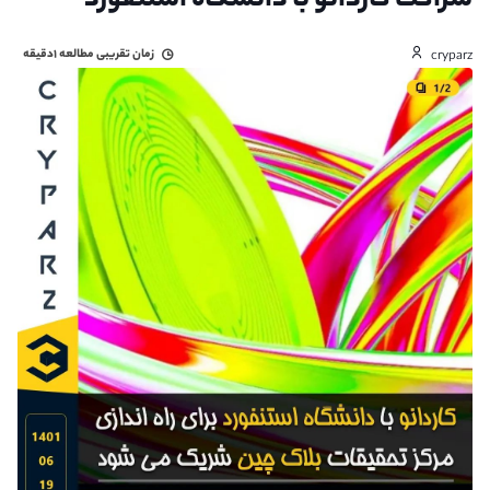
شراکت کاردانو با دانشگاه استنفورد
زمان تقریبی مطالعه
۱دقیقه
cryparz