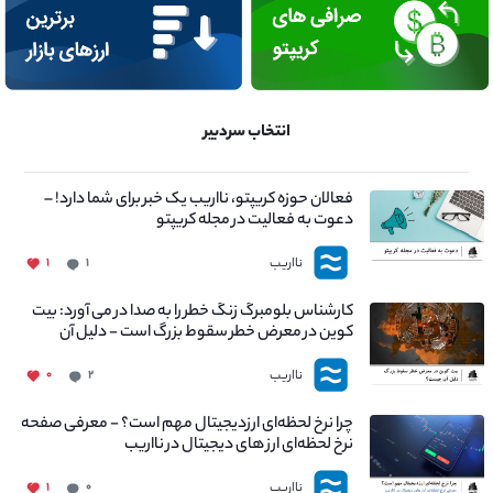
انتخاب سردبیر
فعالان حوزه کریپتو، نااریب یک خبر برای شما دارد! –
دعوت به فعالیت در مجله کریپتو
نااریب
۱
۱
کارشناس بلومبرگ زنگ خطر را به صدا در می آورد: بیت
کوین در معرض خطر سقوط بزرگ است - دلیل آن
چیست؟
نااریب
۰
۲
چرا نرخ لحظه‌ای ارزدیجیتال مهم است؟ - معرفی صفحه
نرخ لحظه‌ای ارز های دیجیتال در نااریب
نااریب
۱
۰