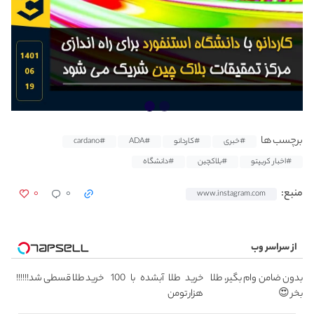
برچسب ها
#خبری
#کاردانو
#ADA
#cardano
#اخبار کریپتو
#بلاکچین
#دانشگاه
۰
۰
منبع:
www.instagram.com
از سراسر وب
بدون ضامن وام بگیر، طلا
خرید طلا آبشده با 100
خرید طلا قسطی شد!!!!!!
بخر 😍
هزار تومن