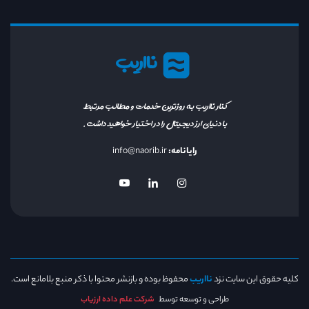
نااریب
کنار نااریب به روزترین خدمات و مطالب مرتبط
با دنیای ارز دیجیتال را در اختیار خواهید داشت.
رایانامه:
info@naorib.ir
کلیه حقوق این سایت نزد
نااریب
محفوظ بوده و بازنشر محتوا با ذکر منبع بلامانع است.
طراحی و توسعه توسط
شرکت علم داده ارزیاب